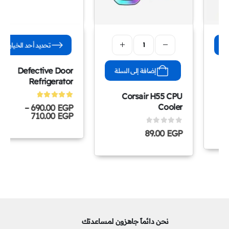
تحديد أحد الخيارات
Defective Door
إضافة إلى السلة
Refrigerator
Corsair H55 CPU
5.00
out of 5
Cooler
–
690.00
EGP
710.00
EGP
0
out of 5
89.00
EGP
نحن دائماً جاهزون لمساعدتك