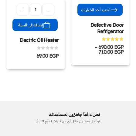
تحديد أحد الخيارات
Defective Door
إضافة إلى السلة
Refrigerator
Electric Oil Heater
5.00
out of 5
–
690.00
EGP
710.00
EGP
0
out of 5
69.00
EGP
نحن دائماً جاهزون لمساعدتك
تواصل معنا من خلال أي من قنوات الدعم التالية: