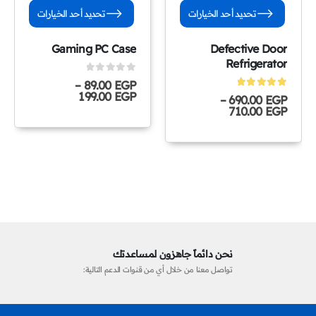
تحديد أحد الخيارات
تحديد أحد الخيارات
Gaming PC Case
Defective Door
Refrigerator
0
out of 5
–
89.00
EGP
5.00
199.00
EGP
out of 5
–
690.00
EGP
710.00
EGP
نحن دائماً جاهزون لمساعدتك
تواصل معنا من خلال أي من قنوات الدعم التالية: