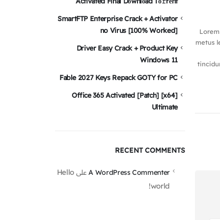
Activated Final Dоwnlоad Tо𝚛rеnt
SmartFTP Enterprise Crack + Activator
no Virus [100% Worked]
Lorem 
metus le
Driver Easy Crack + Product Key
Windows 11
tincidu
Fable 2027 Keys Repack GOTY for PC
Office 365 Activated [Patch] [x64]
Ultimate
RECENT COMMENTS
Hello
A WordPress Commenter
على
world!