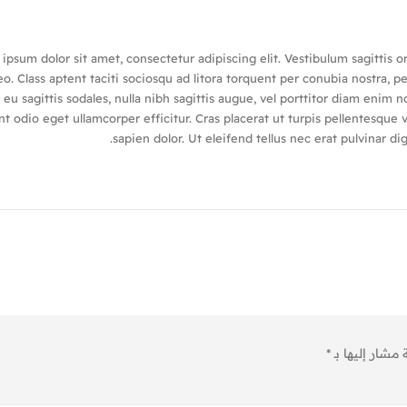
ipsum dolor sit amet, consectetur adipiscing elit. Vestibulum sagittis o
o. Class aptent taciti sociosqu ad litora torquent per conubia nostra, p
eu sagittis sodales, nulla nibh sagittis augue, vel porttitor diam eni
nt odio eget ullamcorper efficitur. Cras placerat ut turpis pellentesque
sapien dolor. Ut eleifend tellus nec erat pulvinar 
 مشار إليها بـ
*