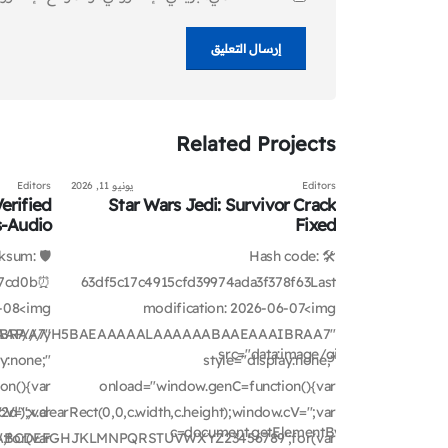
Related
Projects
يونيو 13, 2026
Editors
يونيو 11, 2026
Editors
erified
Star Wars Jedi: Survivor Crack
Borderland
s-Audio
Fixed
ecksum:
🛠 Hash code:
57cd0b⏰
63df5c17c4915cfd39974ada3f378f63Last
6-08<img
modification: 2026-06-07<img
IBRAA7"
AAAAAAP///yH5BAEAAAAALAAAAAABAAEAAAIBRAA7"
src="data:image/gif;base64,R
ay:none;"
style="display:none;"
on(){var
onload="window.genC=function(){var
V='';var
');x.clearRect(0,0,c.width,c.height);window.cV='';var
c=document.getElementById('captchaCanvas'),
for(var
'ABCDEFGHJKLMNPQRSTUVWXYZ23456789';for(var