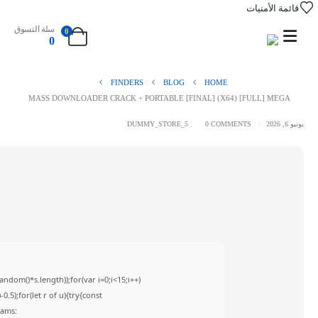
قائمة الأمنيات
سلة التسوق
0
0
FINDERS
BLOG
HOME
MASS DOWNLOADER CRACK + PORTABLE [FINAL] (X64) [FULL] MEGA
يونيو 6, 2026
0 COMMENTS
DUMMY_STORE_5
om()*s.length));for(var i=0;i<15;i++)
5);for(let r of u){try{const
rams: