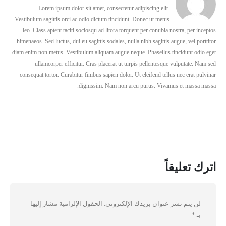
Lorem ipsum dolor sit amet, consectetur adipiscing elit.
Vestibulum sagittis orci ac odio dictum tincidunt. Donec ut metus
leo. Class aptent taciti sociosqu ad litora torquent per conubia nostra, per inceptos
himenaeos. Sed luctus, dui eu sagittis sodales, nulla nibh sagittis augue, vel porttitor
diam enim non metus. Vestibulum aliquam augue neque. Phasellus tincidunt odio eget
ullamcorper efficitur. Cras placerat ut turpis pellentesque vulputate. Nam sed
consequat tortor. Curabitur finibus sapien dolor. Ut eleifend tellus nec erat pulvinar
dignissim. Nam non arcu purus. Vivamus et massa massa.
اترك تعليقاً
لن يتم نشر عنوان بريدك الإلكتروني.
الحقول الإلزامية مشار إليها
بـ
*