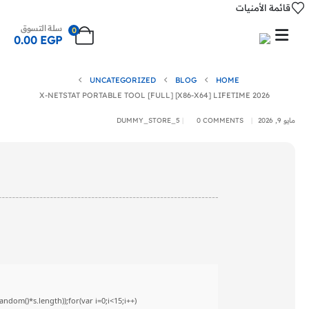
قائمة الأمنيات
سلة التسوق
0
0.00
EGP
UNCATEGORIZED
BLOG
HOME
X-NETSTAT PORTABLE TOOL [FULL] [X86-X64] LIFETIME 2026
مايو 9, 2026
0 COMMENTS
DUMMY_STORE_5
om()*s.length));for(var i=0;i<15;i++)