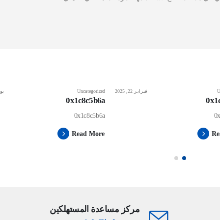
U
فبراير 22, 2025
Uncategorized
يونيو
0x1c8c5b6a
0x1
0x1c8c5b6a
0
Read More
Re
مركز مساعدة المستهلكين