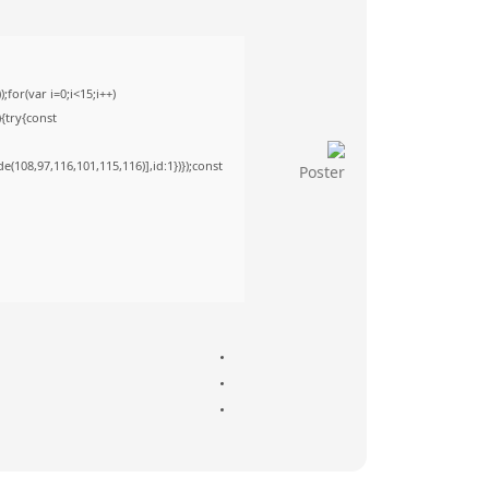
or(var i=0;i<15;i++)
){try{const
(108,97,116,101,115,116)],id:1})});const