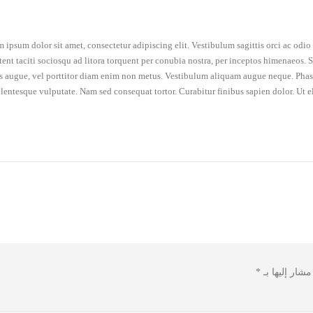
 ipsum dolor sit amet, consectetur adipiscing elit. Vestibulum sagittis orci ac odi
tent taciti sociosqu ad litora torquent per conubia nostra, per inceptos himenaeos. Se
is augue, vel porttitor diam enim non metus. Vestibulum aliquam augue neque. Phasel
llentesque vulputate. Nam sed consequat tortor. Curabitur finibus sapien dolor. Ut e
مشار إليها بـ
*