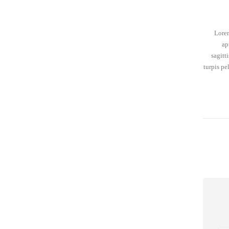
Lorem
ap
sagitt
turpis pe