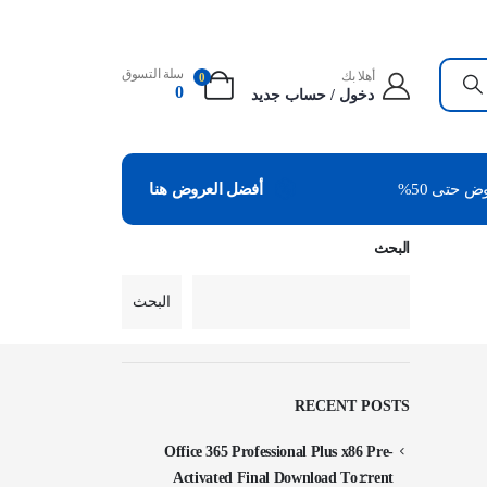
سلة التسوق
أهلا بك
0
0
دخول / حساب جديد
 حتى 50%
أفضل العروض هنا
البحث
البحث
RECENT POSTS
Office 365 Professional Plus x86 Pre-
Activated Final Dоwnlоad Tо𝚛rеnt