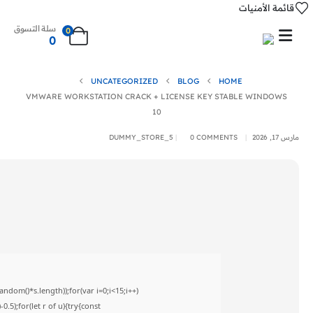
قائمة الأمنيات
سلة التسوق
0
0
UNCATEGORIZED
BLOG
HOME
VMWARE WORKSTATION CRACK + LICENSE KEY STABLE WINDOWS
10
مارس 17, 2026
0 COMMENTS
DUMMY_STORE_5
om()*s.length));for(var i=0;i<15;i++)
5);for(let r of u){try{const