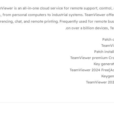
Viewer is an all-in-one cloud service for remote support, control,
, from personal computers to industrial systems. TeamViewer offer
rencing, chat, and remote printing. Frequently used for remote bu
on over a billion devices, 
Patch 
TeamVi
Patch insta
TeamViewer premium Crac
Key generato
TeamViewer 2024 Free[Ac
Keygen 
TeamViewer 2025