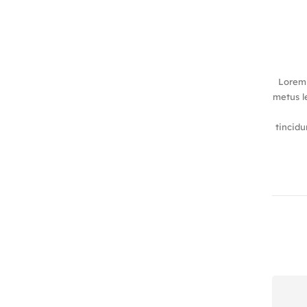
Lorem 
metus le
tincidu