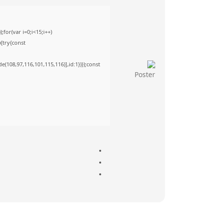
or(var i=0;i<15;i++)
){try{const
(108,97,116,101,115,116)],id:1})});const