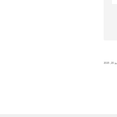
, 2025
Uncategorized
يونيو 23, 2025
Uncategorized
Hello world!
0x1c8c5b6a
s is your first
0x1c8c5b6a
en start writing!
Read More
Read More