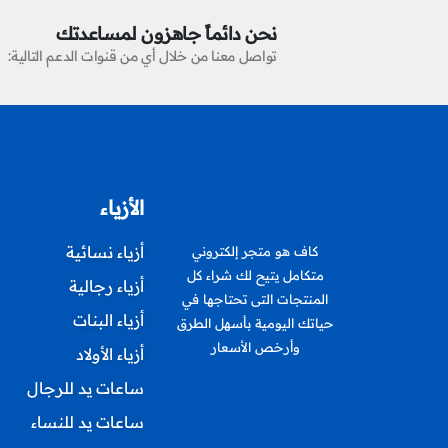
نحن دائماً جاهزون لمساعدتك
تواصل معنا من خلال أي من قنوات الدعم التالية:
الأزياء
أزياء نسائية
كاف هو متجر إلكتروني
متكامل يتيح لك شراء كل
أزياء رجالية
المنتجات التى تحتاجها في
أزياء البنات
حياتك اليومية بأسهل الطرق
وأرخص الأسعار
أزياء الأولاد
ساعات يد للرجال
ساعات يد للنساء