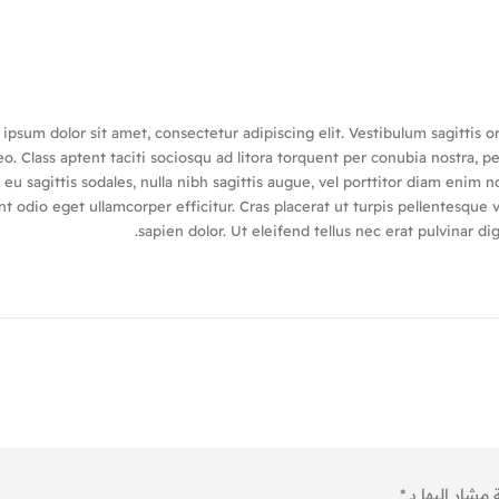
ipsum dolor sit amet, consectetur adipiscing elit. Vestibulum sagittis o
o. Class aptent taciti sociosqu ad litora torquent per conubia nostra, p
eu sagittis sodales, nulla nibh sagittis augue, vel porttitor diam eni
nt odio eget ullamcorper efficitur. Cras placerat ut turpis pellentesque
sapien dolor. Ut eleifend tellus nec erat pulvinar 
 مشار إليها بـ
*