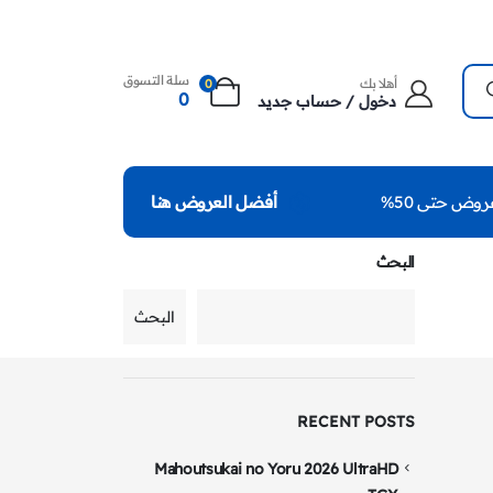
سلة التسوق
أهلا بك
0
0
دخول / حساب جديد
روض حتى 50%
أفضل العروض هنا
البحث
البحث
RECENT POSTS
Mahoutsukai no Yoru 2026 UltraHD