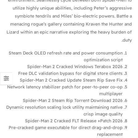
utilize highly unique abilities, including Peter’s aggressive
symbiote tendrils and Miles’ bio-electric powers. Battle a
menacing rogue’s gallery containing Kraven the Hunter and
Lizard within an epic narrative exploring the heavy burden of
duty.
Steam Deck OLED refresh rate and power consumption
optimization script
Spider-Man 2 Cracked Windows Terabox 2026
Free DLC validation bypass for digital store clients
Spider-Man 2 Cracked Update Steam Rip Save Fix
Network latency stabilizer patch for peer-to-peer co-op
multiplayer
Spider-Man 2 Steam Rip Torrent Download 2026
Dynamic resolution scaling lock utility maintaining native
crisp image quality
Spider-Man 2 Cracked FLT Release +Patch 2026
Pre-cracked game executable for direct drag-and-drop
replacement