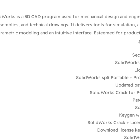
dWorks is a 3D CAD program used for mechanical design and engin
semblies, and technical drawings. It delivers tools for simulation, 
rametric modeling and an intuitive interface. Esteemed for produ
Sec
SolidWorks 
Li
SolidWorks sp5 Portable + P
Updated pa
SolidWorks Crack for P
Pat
So
Keygen wi
SolidWorks Crack + Lice
Download license ke
SolidWo