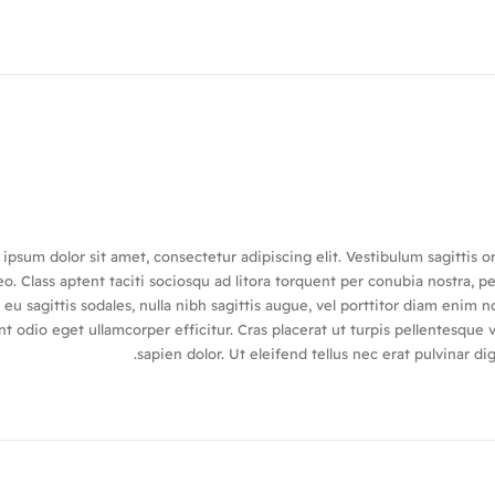
ipsum dolor sit amet, consectetur adipiscing elit. Vestibulum sagittis o
o. Class aptent taciti sociosqu ad litora torquent per conubia nostra, p
eu sagittis sodales, nulla nibh sagittis augue, vel porttitor diam eni
nt odio eget ullamcorper efficitur. Cras placerat ut turpis pellentesque
sapien dolor. Ut eleifend tellus nec erat pulvinar 