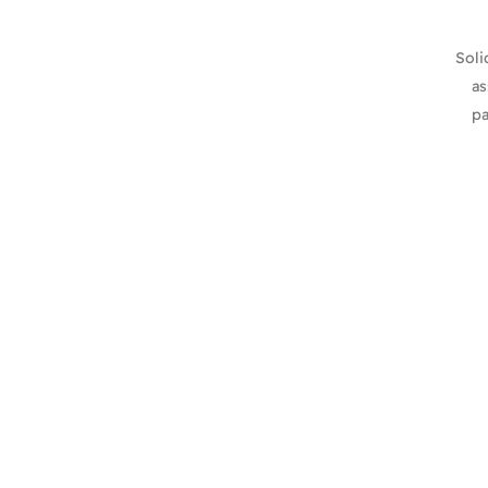
Soli
as
pa