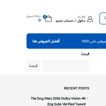
سلة التسوق
أهلا بك
0
0
دخول / حساب جديد
روض حتى 50%
أفضل العروض هنا
البحث
البحث
RECENT POSTS
The Dog Stars 2026 Dolby Vision 4K
Eng Subs Verified T𝐨𝐫𝐫𝐞nt