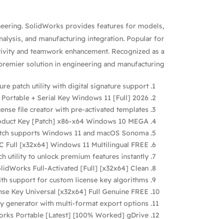
eering. SolidWorks provides features for models,
analysis, and manufacturing integration. Popular for
ctivity and teamwork enhancement. Recognized as a
premier solution in engineering and manufacturing.
ure patch utility with digital signature support
Portable + Serial Key Windows 11 [Full] 2026
cense file creator with pre-activated templates
roduct Key [Patch] x86-x64 Windows 10 MEGA
tch supports Windows 11 and macOS Sonoma
C Full [x32x64] Windows 11 Multilingual FREE
ch utility to unlock premium features instantly
lidWorks Full-Activated [Full] [x32x64] Clean
th support for custom license key algorithms
nse Key Universal [x32x64] Full Genuine FREE
y generator with multi-format export options
rks Portable [Latest] [100% Worked] gDrive