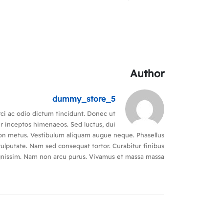
Author
dummy_store_5
rci ac odio dictum tincidunt. Donec ut
er inceptos himenaeos. Sed luctus, dui
m non metus. Vestibulum aliquam augue neque. Phasellus
 vulputate. Nam sed consequat tortor. Curabitur finibus
dignissim. Nam non arcu purus. Vivamus et massa massa.