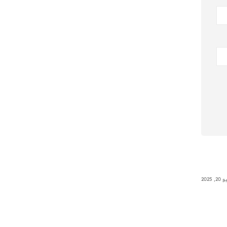
, 2025
Uncategorized
يونيو 23, 2025
Uncategorized
Hello world!
0x1c8c5b6a
s is your first
0x1c8c5b6a
en start writing!
Read More