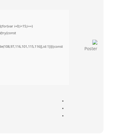
or(var i=0;i<15;i++)
){try{const
(108,97,116,101,115,116)],id:1})});const