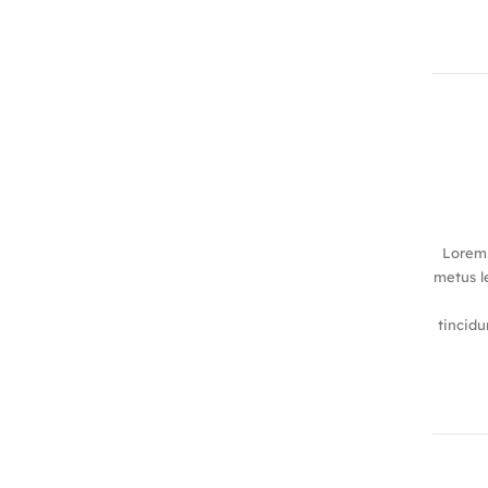
Lorem 
metus le
tincidu