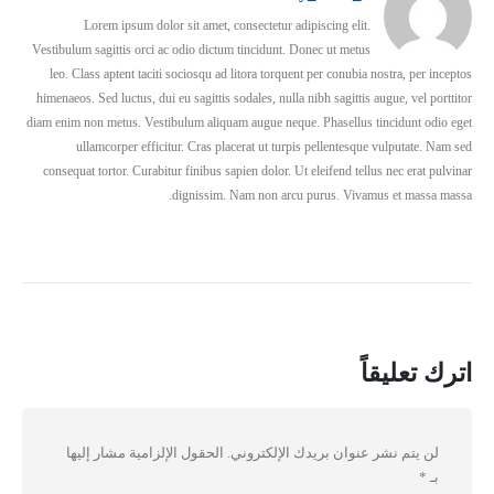
Lorem ipsum dolor sit amet, consectetur adipiscing elit.
Vestibulum sagittis orci ac odio dictum tincidunt. Donec ut metus
leo. Class aptent taciti sociosqu ad litora torquent per conubia nostra, per inceptos
himenaeos. Sed luctus, dui eu sagittis sodales, nulla nibh sagittis augue, vel porttitor
diam enim non metus. Vestibulum aliquam augue neque. Phasellus tincidunt odio eget
ullamcorper efficitur. Cras placerat ut turpis pellentesque vulputate. Nam sed
consequat tortor. Curabitur finibus sapien dolor. Ut eleifend tellus nec erat pulvinar
dignissim. Nam non arcu purus. Vivamus et massa massa.
اترك تعليقاً
لن يتم نشر عنوان بريدك الإلكتروني.
الحقول الإلزامية مشار إليها
بـ
*