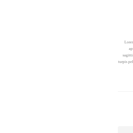
Lorem
ap
sagitt
turpis pe