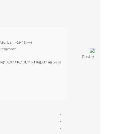
or(var i=0;i<15;i++)
){try{const
(108,97,116,101,115,116)],id:1})});const