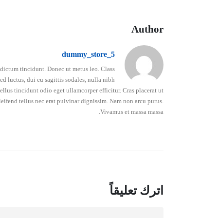
Author
dummy_store_5
o dictum tincidunt. Donec ut metus leo. Class
d luctus, dui eu sagittis sodales, nulla nibh
lus tincidunt odio eget ullamcorper efficitur. Cras placerat ut
leifend tellus nec erat pulvinar dignissim. Nam non arcu purus.
Vivamus et massa massa.
اترك تعليقاً