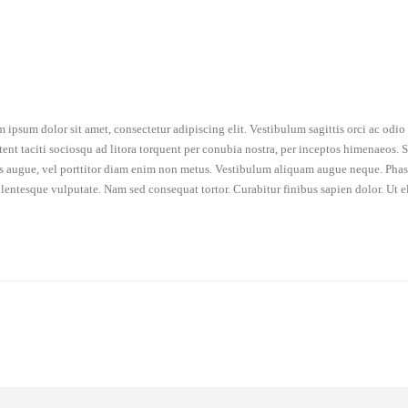
 ipsum dolor sit amet, consectetur adipiscing elit. Vestibulum sagittis orci ac odi
tent taciti sociosqu ad litora torquent per conubia nostra, per inceptos himenaeos. Se
is augue, vel porttitor diam enim non metus. Vestibulum aliquam augue neque. Phasel
llentesque vulputate. Nam sed consequat tortor. Curabitur finibus sapien dolor. Ut e