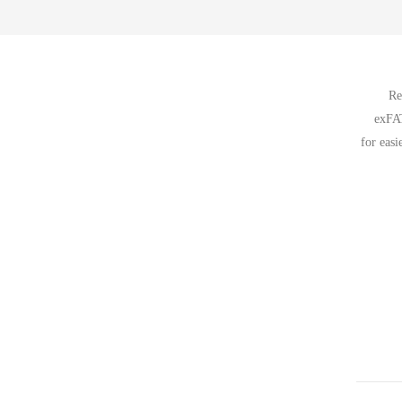
Re
exFAT
for easi