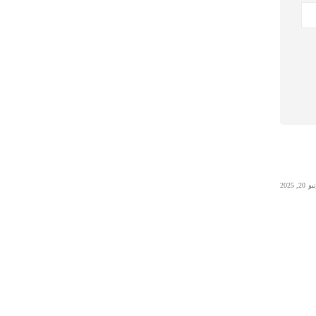
 20, 2025
Uncategorized
يونيو 23, 2025
0x1c8c5b6a
0x1c8c5b6a
Read More