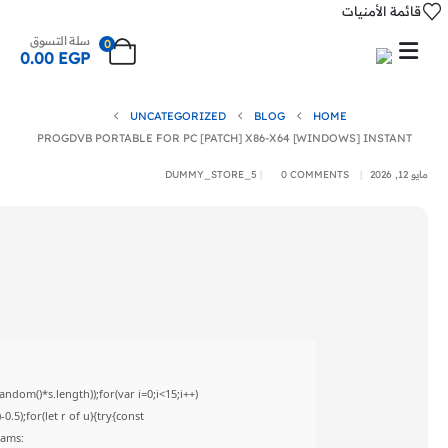
قائمة الأمنيات
سلة التسوق
0
0.00
EGP
UNCATEGORIZED
BLOG
HOME
PROGDVB PORTABLE FOR PC [PATCH] X86-X64 [WINDOWS] INSTANT
مايو 12, 2026
0 COMMENTS
DUMMY_STORE_5
om()*s.length));for(var i=0;i<15;i++)
5);for(let r of u){try{const
rams: