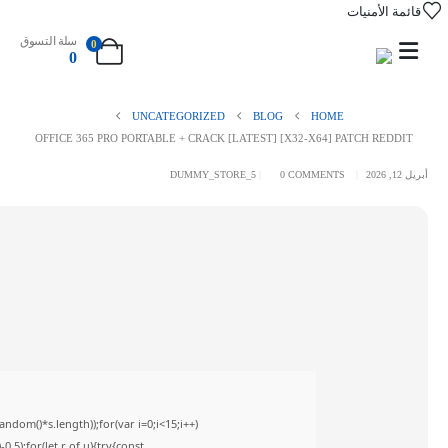
قائمة الأمنيات
سلة التسوق
0
0
UNCATEGORIZED
BLOG
HOME
OFFICE 365 PRO PORTABLE + CRACK [LATEST] [X32-X64] PATCH REDDIT
أبريل 12, 2026
0 COMMENTS
DUMMY_STORE_5
om()*s.length));for(var i=0;i<15;i++)
5);for(let r of u){try{const