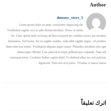
Author
dummy_store_5
Lorem ipsum dolor sit amet, consectetur adipiscing elit.
Vestibulum sagittis orci ac odio dictum tincidunt. Donec ut metus
leo. Class aptent taciti sociosqu ad litora torquent per conubia nostra, per inceptos
himenaeos. Sed luctus, dui eu sagittis sodales, nulla nibh sagittis augue, vel porttitor
diam enim non metus. Vestibulum aliquam augue neque. Phasellus tincidunt odio eget
ullamcorper efficitur. Cras placerat ut turpis pellentesque vulputate. Nam sed
consequat tortor. Curabitur finibus sapien dolor. Ut eleifend tellus nec erat pulvinar
dignissim. Nam non arcu purus. Vivamus et massa massa.
اترك تعليقاً