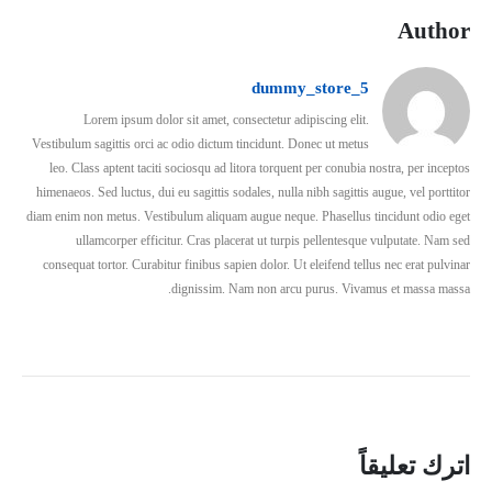
Author
dummy_store_5
Lorem ipsum dolor sit amet, consectetur adipiscing elit.
Vestibulum sagittis orci ac odio dictum tincidunt. Donec ut metus
leo. Class aptent taciti sociosqu ad litora torquent per conubia nostra, per inceptos
himenaeos. Sed luctus, dui eu sagittis sodales, nulla nibh sagittis augue, vel porttitor
diam enim non metus. Vestibulum aliquam augue neque. Phasellus tincidunt odio eget
ullamcorper efficitur. Cras placerat ut turpis pellentesque vulputate. Nam sed
consequat tortor. Curabitur finibus sapien dolor. Ut eleifend tellus nec erat pulvinar
dignissim. Nam non arcu purus. Vivamus et massa massa.
اترك تعليقاً