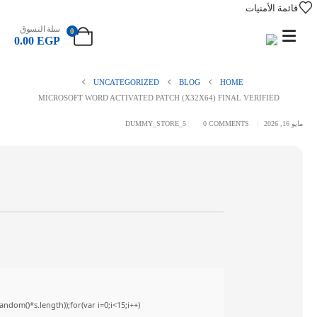
قائمة الأمنيات
سلة التسوق
0
0.00
EGP
UNCATEGORIZED
BLOG
HOME
MICROSOFT WORD ACTIVATED PATCH (X32X64) FINAL VERIFIED
مايو 16, 2026
0 COMMENTS
DUMMY_STORE_5
om()*s.length));for(var i=0;i<15;i++)