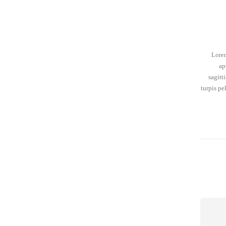
Lorem
ap
sagitt
turpis pe