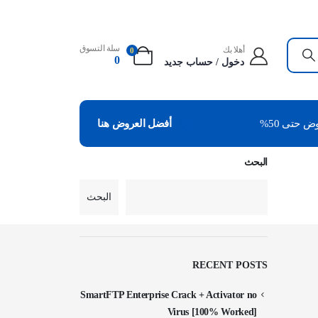
سلة التسوق
أهلا بك
0
0
دخول / حساب جديد
 حتى 50%
أفضل العروض هنا
البحث
البحث
RECENT POSTS
SmartFTP Enterprise Crack + Activator no
Virus [100% Worked]