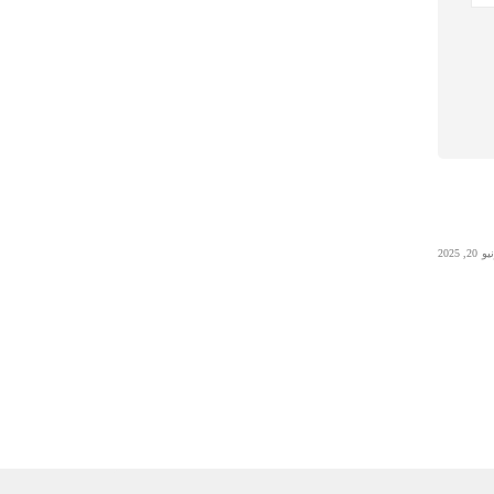
 20, 2025
Uncategorized
يونيو 23, 2025
0x1c8c5b6a
0x1c8c5b6a
Read More