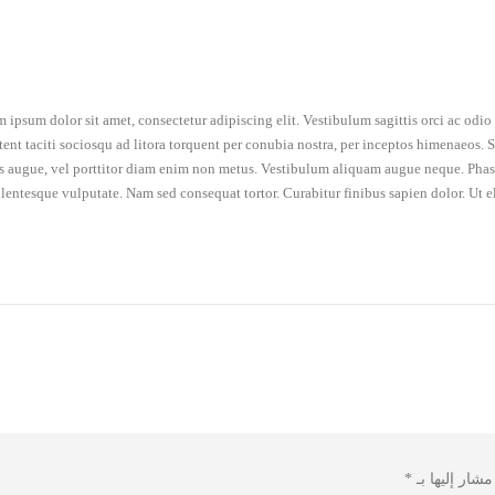
 ipsum dolor sit amet, consectetur adipiscing elit. Vestibulum sagittis orci ac odi
tent taciti sociosqu ad litora torquent per conubia nostra, per inceptos himenaeos. Se
is augue, vel porttitor diam enim non metus. Vestibulum aliquam augue neque. Phasel
llentesque vulputate. Nam sed consequat tortor. Curabitur finibus sapien dolor. Ut e
مشار إليها بـ
*