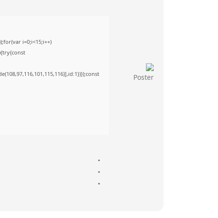
or(var i=0;i<15;i++)
){try{const
(108,97,116,101,115,116)],id:1})});const