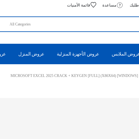
 طلبك
مساعدة
قائمة الأمنيات
روض الملابس
عروض الأجهزة المنزلية
عروض المنزل
عروض
MICROSOFT EXCEL 2025 CRACK + KEYGEN [FULL] (X86X64) [WINDOWS]