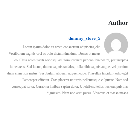
Author
dummy_store_5
Lorem ipsum dolor sit amet, consectetur adipiscing elit.
Vestibulum sagittis orci ac odio dictum tincidunt. Donec ut metus
leo. Class aptent taciti sociosqu ad litora torquent per conubia nostra, per inceptos
himenaeos. Sed luctus, dui eu sagittis sodales, nulla nibh sagittis augue, vel porttitor
diam enim non metus. Vestibulum aliquam augue neque. Phasellus tincidunt odio eget
ullamcorper efficitur. Cras placerat ut turpis pellentesque vulputate. Nam sed
consequat tortor. Curabitur finibus sapien dolor. Ut eleifend tellus nec erat pulvinar
dignissim. Nam non arcu purus. Vivamus et massa massa.