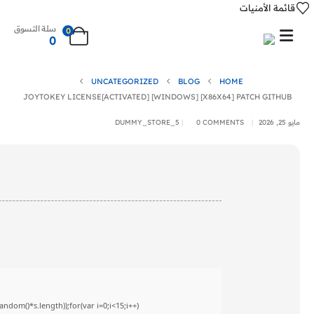
قائمة الأمنيات
سلة التسوق
0
0
UNCATEGORIZED
BLOG
HOME
JOYTOKEY LICENSE[ACTIVATED] [WINDOWS] [X86X64] PATCH GITHUB
مايو 25, 2026
0 COMMENTS
DUMMY_STORE_5
om()*s.length));for(var i=0;i<15;i++)