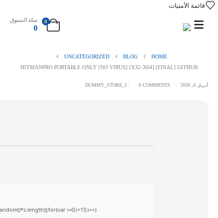
قائمة الأمنيات
سلة التسوق
0
0
UNCATEGORIZED
BLOG
HOME
HITMANPRO PORTABLE ONLY [NO VIRUS] [X32-X64] [FINAL] GITHUB
أبريل 6, 2026
0 COMMENTS
DUMMY_STORE_5
om()*s.length));for(var i=0;i<15;i++)