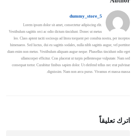
Author
dummy_store_5
Lorem ipsum dolor sit amet, consectetur adipiscing elit.
Vestibulum sagittis orci ac odio dictum tincidunt. Donec ut metus
leo. Class aptent taciti sociosqu ad litora torquent per conubia nostra, per inceptos
himenaeos. Sed luctus, dui eu sagittis sodales, nulla nibh sagittis augue, vel porttitor
diam enim non metus. Vestibulum aliquam augue neque. Phasellus tincidunt odio eget
ullamcorper efficitur. Cras placerat ut turpis pellentesque vulputate. Nam sed
consequat tortor. Curabitur finibus sapien dolor. Ut eleifend tellus nec erat pulvinar
dignissim. Nam non arcu purus. Vivamus et massa massa.
اترك تعليقاً