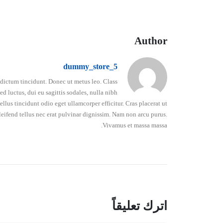
Author
dummy_store_5
o dictum tincidunt. Donec ut metus leo. Class
d luctus, dui eu sagittis sodales, nulla nibh
lus tincidunt odio eget ullamcorper efficitur. Cras placerat ut
leifend tellus nec erat pulvinar dignissim. Nam non arcu purus.
Vivamus et massa massa.
اترك تعليقاً