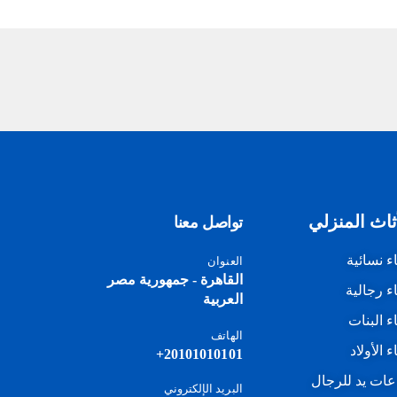
ثاث المنزلي
تواصل معنا
اء نسائية
العنوان
القاهرة - جمهورية مصر
اء رجالية
العربية
اء البنات
الهاتف
ء الأولاد
20101010101+
ات يد للرجال
البريد الإلكتروني