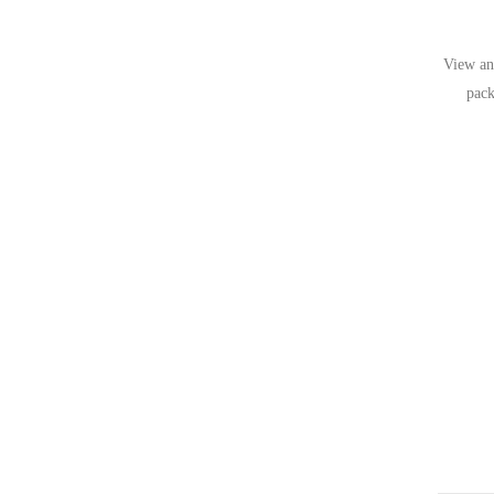
View and
pack