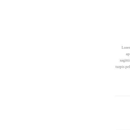
Lorem
ap
sagitt
turpis pe