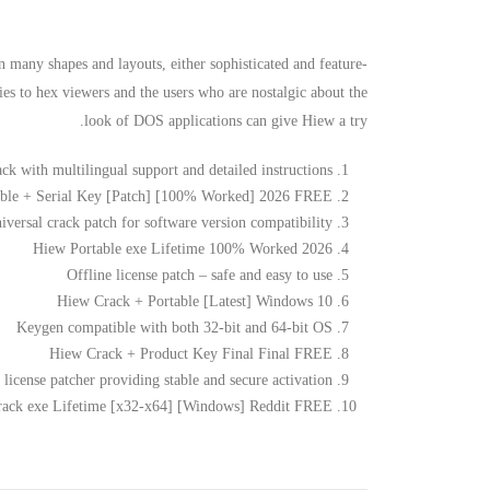
n many shapes and layouts, either sophisticated and feature-
lies to hex viewers and the users who are nostalgic about the
look of DOS applications can give Hiew a try.
ck with multilingual support and detailed instructions
ble + Serial Key [Patch] [100% Worked] 2026 FREE
iversal crack patch for software version compatibility
Hiew Portable exe Lifetime 100% Worked 2026
Offline license patch – safe and easy to use
Hiew Crack + Portable [Latest] Windows 10
Keygen compatible with both 32-bit and 64-bit OS
Hiew Crack + Product Key Final Final FREE
 license patcher providing stable and secure activation
ack exe Lifetime [x32-x64] [Windows] Reddit FREE