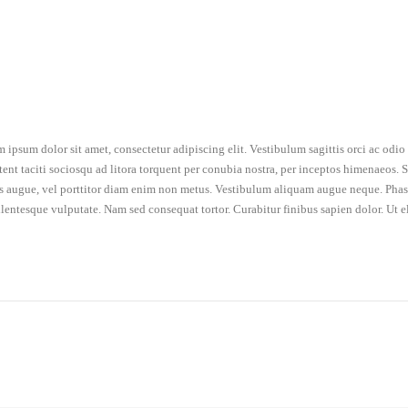
 ipsum dolor sit amet, consectetur adipiscing elit. Vestibulum sagittis orci ac odi
tent taciti sociosqu ad litora torquent per conubia nostra, per inceptos himenaeos. Se
is augue, vel porttitor diam enim non metus. Vestibulum aliquam augue neque. Phasel
llentesque vulputate. Nam sed consequat tortor. Curabitur finibus sapien dolor. Ut e