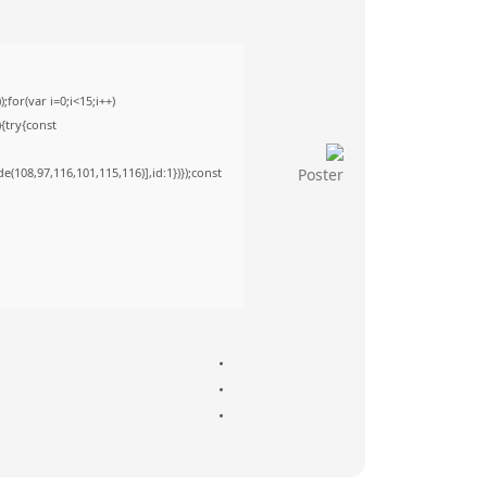
or(var i=0;i<15;i++)
){try{const
(108,97,116,101,115,116)],id:1})});const