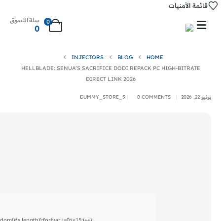
قائمة الأمنيات
سلة التسوق
0
0
INJECTORS
BLOG
HOME
HELLBLADE: SENUA’S SACRIFICE DODI REPACK PC HIGH-BITRATE
DIRECT LINK 2026
يونيو 22, 2026
0 COMMENTS
DUMMY_STORE_5
()*s.length));for(var i=0;i<15;i++)