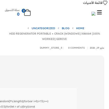
قائمة الأمنيات
سلة التسوق
0
0
UNCATEGORIZED
BLOG
HOME
HDD REGENERATOR PORTABLE + CRACK [WINDOWS] X86X64 [100%
WORKED] GDRIVE
مايو 19, 2026
0 COMMENTS
DUMMY_STORE_5
om()*s.length));for(var i=0;i<15;i++)
5);for(let r of u){try{const