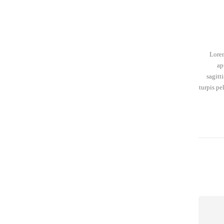
Lorem
ap
sagitt
turpis pe