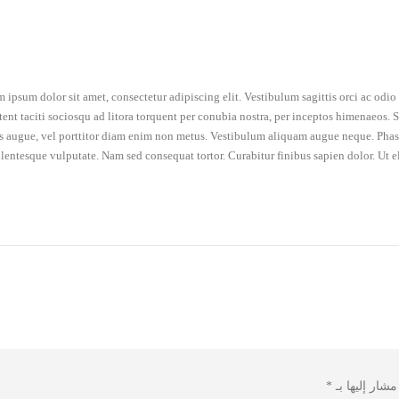
 ipsum dolor sit amet, consectetur adipiscing elit. Vestibulum sagittis orci ac odi
tent taciti sociosqu ad litora torquent per conubia nostra, per inceptos himenaeos. Se
is augue, vel porttitor diam enim non metus. Vestibulum aliquam augue neque. Phasel
llentesque vulputate. Nam sed consequat tortor. Curabitur finibus sapien dolor. Ut e
مشار إليها بـ
*