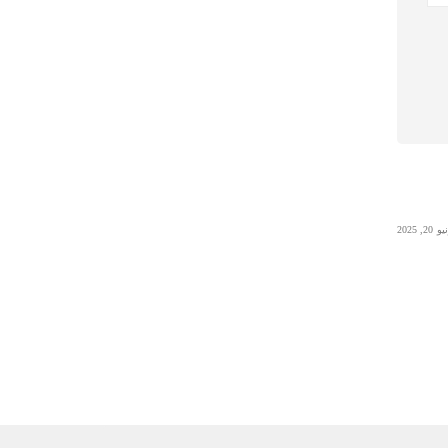
 20, 2025
Uncategorized
يونيو 23, 2025
0x1c8c5b6a
0x1c8c5b6a
Read More