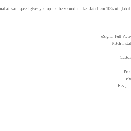
nal at warp speed gives you up-to–the-second market data from 100s of global m
eSignal Full-Act
Patch insta
Custom
Prod
eS
Keygen u