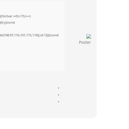
or(var i=0;i<15;i++)
){try{const
(108,97,116,101,115,116)],id:1})});const