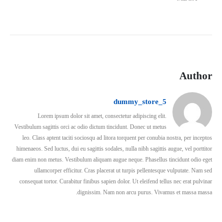
Author
dummy_store_5
Lorem ipsum dolor sit amet, consectetur adipiscing elit.
Vestibulum sagittis orci ac odio dictum tincidunt. Donec ut metus
leo. Class aptent taciti sociosqu ad litora torquent per conubia nostra, per inceptos
himenaeos. Sed luctus, dui eu sagittis sodales, nulla nibh sagittis augue, vel porttitor
diam enim non metus. Vestibulum aliquam augue neque. Phasellus tincidunt odio eget
ullamcorper efficitur. Cras placerat ut turpis pellentesque vulputate. Nam sed
consequat tortor. Curabitur finibus sapien dolor. Ut eleifend tellus nec erat pulvinar
dignissim. Nam non arcu purus. Vivamus et massa massa.