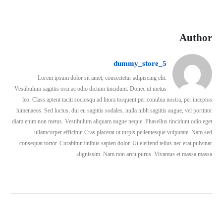
Author
dummy_store_5
Lorem ipsum dolor sit amet, consectetur adipiscing elit.
Vestibulum sagittis orci ac odio dictum tincidunt. Donec ut metus
leo. Class aptent taciti sociosqu ad litora torquent per conubia nostra, per inceptos
himenaeos. Sed luctus, dui eu sagittis sodales, nulla nibh sagittis augue, vel porttitor
diam enim non metus. Vestibulum aliquam augue neque. Phasellus tincidunt odio eget
ullamcorper efficitur. Cras placerat ut turpis pellentesque vulputate. Nam sed
consequat tortor. Curabitur finibus sapien dolor. Ut eleifend tellus nec erat pulvinar
dignissim. Nam non arcu purus. Vivamus et massa massa.