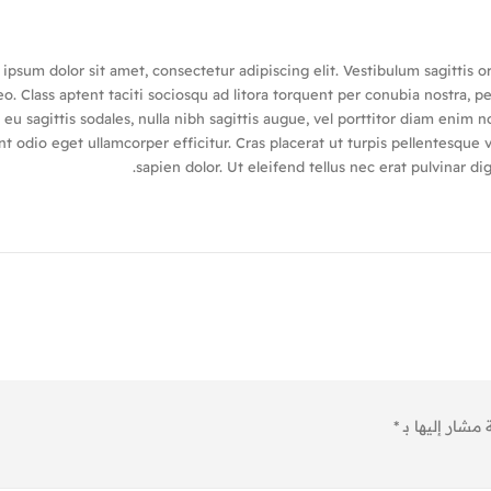
ipsum dolor sit amet, consectetur adipiscing elit. Vestibulum sagittis o
o. Class aptent taciti sociosqu ad litora torquent per conubia nostra, p
eu sagittis sodales, nulla nibh sagittis augue, vel porttitor diam eni
nt odio eget ullamcorper efficitur. Cras placerat ut turpis pellentesque
sapien dolor. Ut eleifend tellus nec erat pulvinar 
 مشار إليها بـ
*