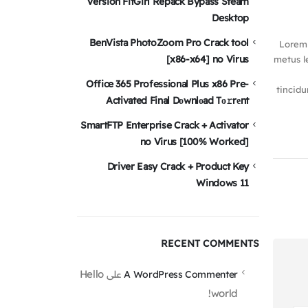
Version FitGirl Repack Bypass Steam
Desktop
BenVista PhotoZoom Pro Crack tool
Lorem 
[x86-x64] no Virus
metus le
Office 365 Professional Plus x86 Pre-
tincidu
Activated Final Dоwnlоad Tо𝚛rеnt
SmartFTP Enterprise Crack + Activator
no Virus [100% Worked]
Driver Easy Crack + Product Key
Windows 11
RECENT COMMENTS
Hello
A WordPress Commenter
على
world!