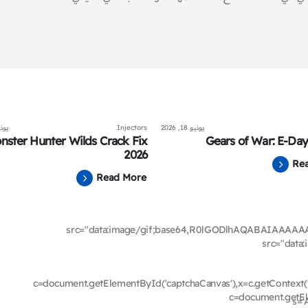
يونيو 18, 2026
Injectors
يونيو 18
nster Hunter Wilds Crack Fix
Gears of War: E-Day
2026
Re
Read More
src="data:image/gif;base64,R0lGODlhAQABAIA
src="dat
c=document.getElementById('captchaCanvas'),x=c.getContext('2d
c=document.getEle
s=