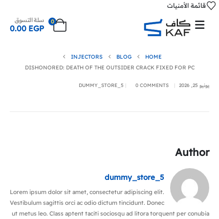
قائمة الأمنيات
سلة التسوق
0
0.00
EGP
INJECTORS
BLOG
HOME
DISHONORED: DEATH OF THE OUTSIDER CRACK FIXED FOR PC
يونيو 25, 2026
0 COMMENTS
DUMMY_STORE_5
Author
dummy_store_5
Lorem ipsum dolor sit amet, consectetur adipiscing elit.
Vestibulum sagittis orci ac odio dictum tincidunt. Donec
ut metus leo. Class aptent taciti sociosqu ad litora torquent per conubia