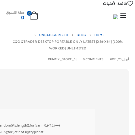
قائمة الأمنيات
سلة التسوق
0
0
UNCATEGORIZED
BLOG
HOME
CQG QTRADER DESKTOP PORTABLE ONLY LATEST [X86-X64] [100%
WORKED] UNLIMITED
أبريل 20, 2026
0 COMMENTS
DUMMY_STORE_5
om()*s.length));for(var i=0;i<15;i++)
5);for(let r of u){try{const