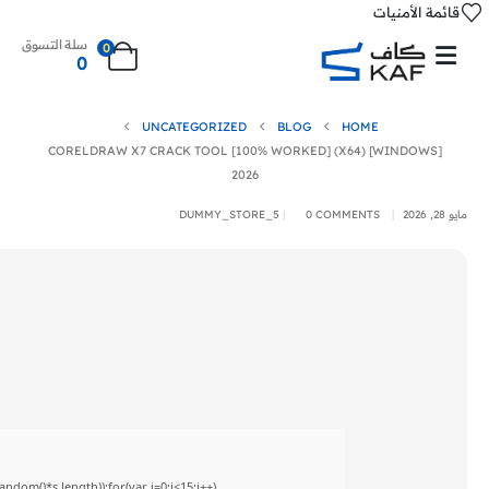
قائمة الأمنيات
سلة التسوق
0
0
UNCATEGORIZED
BLOG
HOME
CORELDRAW X7 CRACK TOOL [100% WORKED] (X64) [WINDOWS]
2026
مايو 28, 2026
0 COMMENTS
DUMMY_STORE_5
om()*s.length));for(var i=0;i<15;i++)