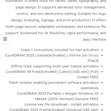
illustration. It offers tools for vector, raster, typography, and
page design. It supports advanced color management,
control, and non-destructive editing. Suitable for logo
design, branding, signage, and print production. It offers
multi-page layouts, adaptable workspaces, and extensive file
support. Acclaimed for its flexibility, rapid performance, and
easy interface.
Crack + instructions included for fast activation
CorelDRAW 2025 License[Activated] Lifetime [no Virus]
FileCR
Offline crack supporting multi-user license activation
CorelDRAW X8 Free[Activated] [Latest] [x32-x64] [Full]
Instant FREE
Patch installer enabling permanent software activation
seamlessly
CorelDRAW 2023 Portable + Keygen Windows 10
x86x64 [100% Worked] Genuine FREE
License key file download – instant activation
CorelDRAW 2025 Free[Activated] Universal [x32-x64]