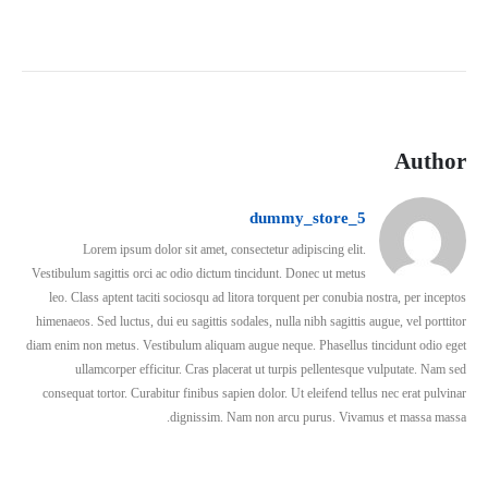
Author
dummy_store_5
Lorem ipsum dolor sit amet, consectetur adipiscing elit.
Vestibulum sagittis orci ac odio dictum tincidunt. Donec ut metus
leo. Class aptent taciti sociosqu ad litora torquent per conubia nostra, per inceptos
himenaeos. Sed luctus, dui eu sagittis sodales, nulla nibh sagittis augue, vel porttitor
diam enim non metus. Vestibulum aliquam augue neque. Phasellus tincidunt odio eget
ullamcorper efficitur. Cras placerat ut turpis pellentesque vulputate. Nam sed
consequat tortor. Curabitur finibus sapien dolor. Ut eleifend tellus nec erat pulvinar
dignissim. Nam non arcu purus. Vivamus et massa massa.