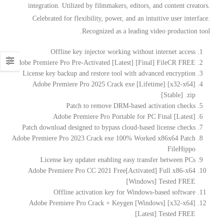
integration. Utilized by filmmakers, editors, and content creators.
Celebrated for flexibility, power, and an intuitive user interface.
Recognized as a leading video production tool.
Offline key injector working without internet access
Adobe Premiere Pro Pre-Activated [Latest] [Final] FileCR FREE
License key backup and restore tool with advanced encryption
Adobe Premiere Pro 2025 Crack exe [Lifetime] [x32-x64]
[Stable] .zip
Patch to remove DRM-based activation checks
Adobe Premiere Pro Portable for PC Final [Latest]
Patch download designed to bypass cloud-based license checks
Adobe Premiere Pro 2023 Crack exe 100% Worked x86x64 Patch
FileHippo
License key updater enabling easy transfer between PCs
Adobe Premiere Pro CC 2021 Free[Activated] Full x86-x64
[Windows] Tested FREE
Offline activation key for Windows-based software
Adobe Premiere Pro Crack + Keygen [Windows] [x32-x64]
[Latest] Tested FREE