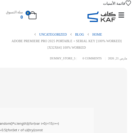
قائمة الأمنيات
سلة التسوق
0
0
UNCATEGORIZED
BLOG
HOME
ADOBE PREMIERE PRO 2025 PORTABLE + SERIAL KEY [100% WORKED]
[X32X64] 100% WORKED
مارس 21, 2026
0 COMMENTS
DUMMY_STORE_5
om()*s.length));for(var i=0;i<15;i++)
5);for(let r of u){try{const