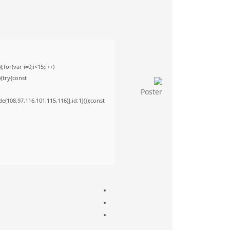
or(var i=0;i<15;i++)
){try{const
(108,97,116,101,115,116)],id:1})});const