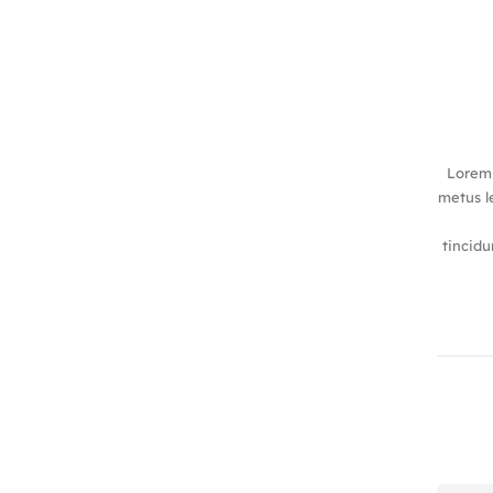
Lorem 
metus le
tincidu