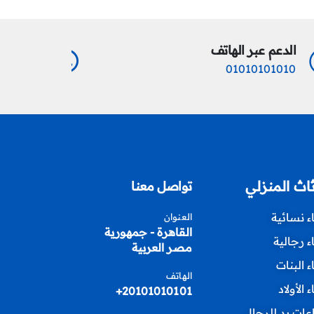
الدعم عبر الهاتف
الدعم عب
0101010
01010101010
ثاث المنزلي
تواصل معنا
اء نسائية
العنوان
القاهرة - جمهورية
اء رجالية
مصر العربية
اء البنات
الهاتف
ء الأولاد
20101010101+
ات يد للرجال