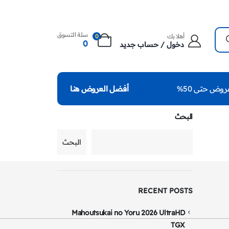
سلة التسوق
أهلا بك
0
0
دخول / حساب جديد
روض حتى 50%
أفضل العروض هنا
البحث
البحث
RECENT POSTS
Mahoutsukai no Yoru 2026 UltraHD
TGX