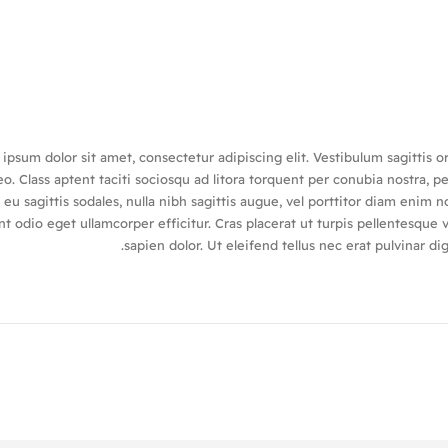
ipsum dolor sit amet, consectetur adipiscing elit. Vestibulum sagittis o
o. Class aptent taciti sociosqu ad litora torquent per conubia nostra, p
eu sagittis sodales, nulla nibh sagittis augue, vel porttitor diam eni
nt odio eget ullamcorper efficitur. Cras placerat ut turpis pellentesque
sapien dolor. Ut eleifend tellus nec erat pulvinar 