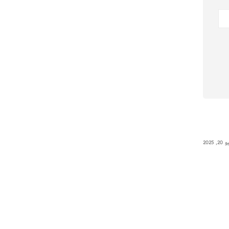
, 2025
Uncategorized
يونيو 23, 2025
0x1c8c5b6a
0x1c8c5b6a
Read More