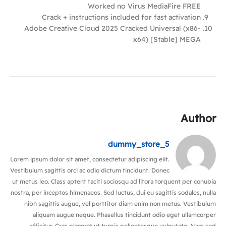
Worked no Virus MediaFire FREE
Crack + instructions included for fast activation
Adobe Creative Cloud 2025 Cracked Universal (x86-
x64) [Stable] MEGA
Author
dummy_store_5
Lorem ipsum dolor sit amet, consectetur adipiscing elit.
Vestibulum sagittis orci ac odio dictum tincidunt. Donec
ut metus leo. Class aptent taciti sociosqu ad litora torquent per conubia
nostra, per inceptos himenaeos. Sed luctus, dui eu sagittis sodales, nulla
nibh sagittis augue, vel porttitor diam enim non metus. Vestibulum
aliquam augue neque. Phasellus tincidunt odio eget ullamcorper
efficitur. Cras placerat ut turpis pellentesque vulputate. Nam sed