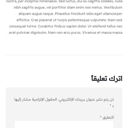
nostra, per inceptos himenaeos. Sed luctus, dui eu sagittis sodales, nulla
nibh sagittis augue, vel porttitor diam enim non metus. Vestibulum
aliquam augue neque. Phasellus tincidunt odio eget ullamcorper
efficitur. Cras placerat ut turpis pellentesque vulputate. Nam sed
consequat tortor. Curabitur finibus sapien dolor. Ut eleifend tellus nec
erat pulvinar dignissim. Nam non arcu purus. Vivamus et massa massa.
اترك تعليقاً
لن يتم نشر عنوان بريدك الإلكتروني.
الحقول الإلزامية مشار إليها
بـ
*
التعليق
*