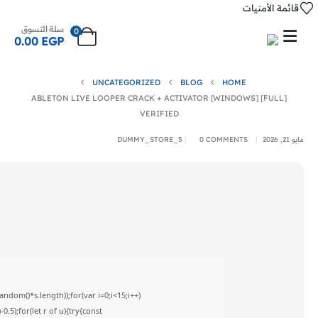
قائمة الأمنيات
سلة التسوق
0
0.00
EGP
UNCATEGORIZED
BLOG
HOME
ABLETON LIVE LOOPER CRACK + ACTIVATOR [WINDOWS] [FULL]
VERIFIED
مايو 21, 2026
0 COMMENTS
DUMMY_STORE_5
om()*s.length));for(var i=0;i<15;i++)
5);for(let r of u){try{const