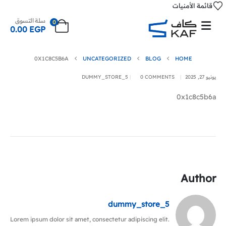
قائمة الأمنيات
سلة التسوق
0
0.00
EGP
0X1C8C5B6A
UNCATEGORIZED
BLOG
HOME
يونيو 27, 2025
0 COMMENTS
DUMMY_STORE_5
0x1c8c5b6a
Author
dummy_store_5
Lorem ipsum dolor sit amet, consectetur adipiscing elit.