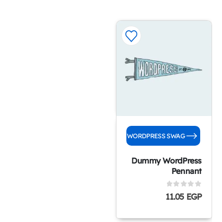
BUY ON THE
WORDPRESS SWAG
STORE!
Dummy WordPress
Pennant
0
out of 5
11.05
EGP