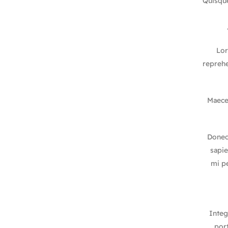
Quisque
Lor
reprehe
Maecen
Donec 
sapie
mi pe
Integ
port