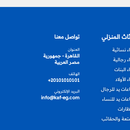
ثاث المنزلي
تواصل معنا
اء نسائية
العنوان
القاهرة - جمهورية
اء رجالية
مصر العربية
اء البنات
الهاتف
ء الأولاد
20101010101+
ات يد للرجال
البريد الإلكتروني
info@kaf-eg.com
ات يد للنساء
ظارات
متعة والحقائب