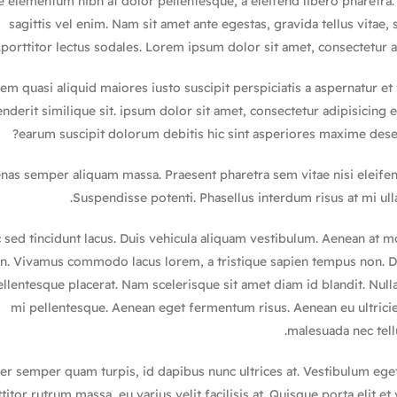
 elementum nibh at dolor pellentesque, a eleifend libero pharetra. 
sagittis vel enim. Nam sit amet ante egestas, gravida tellus vitae
porttitor lectus sodales. Lorem ipsum dolor sit amet, consectetur a
em quasi aliquid maiores iusto suscipit perspiciatis a aspernatur et
nderit similique sit. ipsum dolor sit amet, consectetur adipisicing 
earum suscipit dolorum debitis hic sint asperiores maxime dese
as semper aliquam massa. Praesent pharetra sem vitae nisi eleifend
Suspendisse potenti. Phasellus interdum risus at mi ulla
sed tincidunt lacus. Duis vehicula aliquam vestibulum. Aenean at mol
n. Vivamus commodo lacus lorem, a tristique sapien tempus non. Don
llentesque placerat. Nam scelerisque sit amet diam id blandit. Nullam 
mi pellentesque. Aenean eget fermentum risus. Aenean eu ultricie
malesuada nec tell
er semper quam turpis, id dapibus nunc ultrices at. Vestibulum eget
titor rutrum massa, eu varius velit facilisis at. Quisque porta elit et 