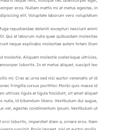
Mauris neque felis, volutpat nec ullamcorper eget,
, semper eros. Nullam mattis mi at metus egestas, in
dipisicing elit. Voluptate laborum vero voluptatum.
 fuga repudiandae deleniti excepturi nesciunt animi
elit. Qui at laborum nulla quae quibusdam molestias
runt neque explicabo molestiae autem totam illum?
 molestie. Aliquam molestie scelerisque ultricies.
mcorper lobortis. In et metus aliquet, suscipit leo.
lis mi. Cras ac urna sed nisi auctor venenatis ut id
ec fringilla cursus porttitor. Morbi quis massa id
ultrices ligula at ligula tincidunt, sit amet aliquet
s nulla, id bibendum libero. Vestibulum dui augue,
us vel, egestas condimentum ipsum. Vestibulum ut.
 orci lobortis, imperdiet diam a, ornare eros. Nam
viverra suscipit. Proin laoreet, nisl et auctor mollis,