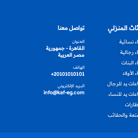
ثاث المنزلي
تواصل معنا
اء نسائية
العنوان
القاهرة - جمهورية
اء رجالية
مصر العربية
اء البنات
الهاتف
ء الأولاد
20101010101+
ات يد للرجال
البريد الإلكتروني
info@kaf-eg.com
ات يد للنساء
ظارات
متعة والحقائب