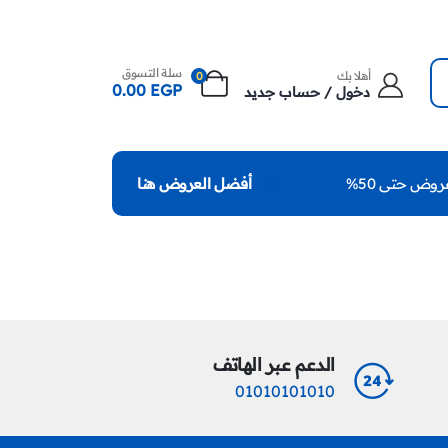
سلة التسوق
أهلا بك
0
0.00
EGP
دخول / حساب جديد
روض حتى 50%
أفضل العروض هنا
الدعم عبر الهاتف
01010101010