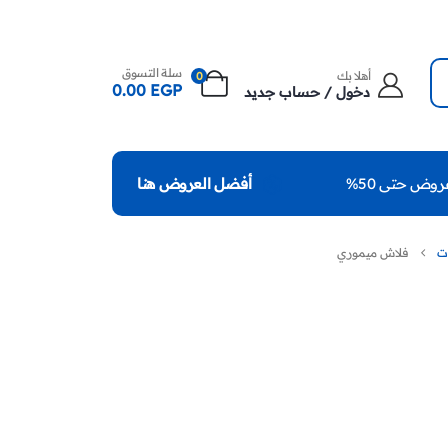
سلة التسوق
أهلا بك
0
0.00
EGP
دخول / حساب جديد
روض حتى 50%
أفضل العروض هنا
ات
فلاش ميموري