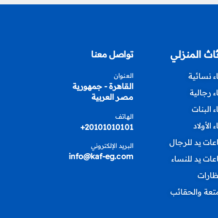
ثاث المنزلي
تواصل معنا
اء نسائية
العنوان
القاهرة - جمهورية
اء رجالية
مصر العربية
اء البنات
الهاتف
ء الأولاد
20101010101+
ات يد للرجال
البريد الإلكتروني
info@kaf-eg.com
ات يد للنساء
ظارات
متعة والحقائب