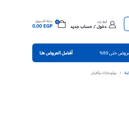
سلة التسوق
أهلا بك
0
0.00
EGP
دخول / حساب جديد
روض حتى 50%
أفضل العروض هنا
لية
بوتوجازات وأفران