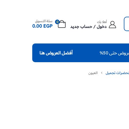
سلة التسوق
أهلا بك
0
0.00
EGP
دخول / حساب جديد
روض حتى 50%
أفضل العروض هنا
حضرات تجميل
العيون