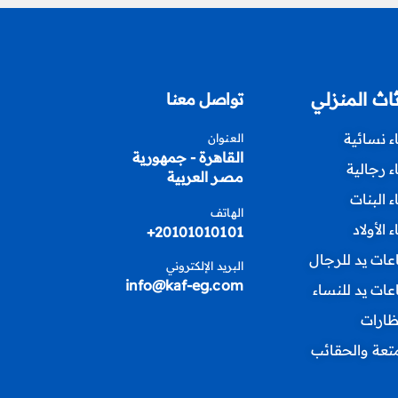
ثاث المنزلي
تواصل معنا
اء نسائية
العنوان
القاهرة - جمهورية
اء رجالية
مصر العربية
اء البنات
الهاتف
ء الأولاد
20101010101+
ات يد للرجال
البريد الإلكتروني
info@kaf-eg.com
ات يد للنساء
ظارات
متعة والحقائب