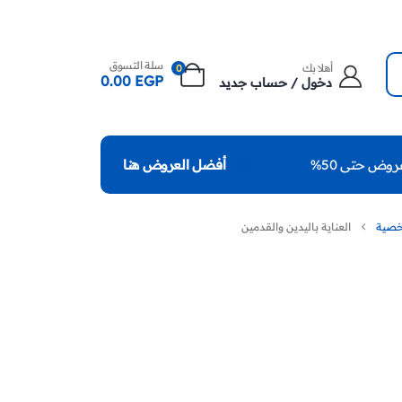
سلة التسوق
أهلا بك
0
0.00
EGP
دخول / حساب جديد
روض حتى 50%
أفضل العروض هنا
شخصية
العناية باليدين والقدمين