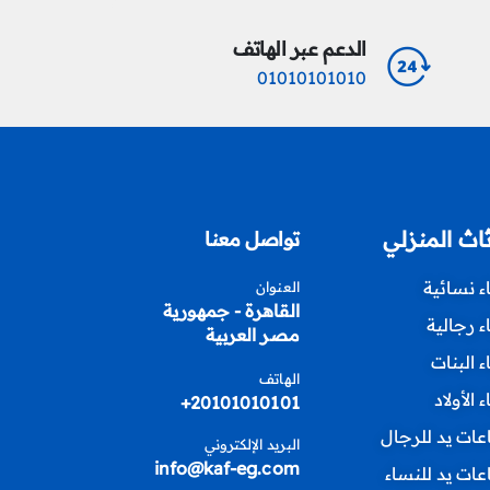
الدعم عبر الهاتف
01010101010
ثاث المنزلي
تواصل معنا
اء نسائية
العنوان
القاهرة - جمهورية
اء رجالية
مصر العربية
اء البنات
الهاتف
ء الأولاد
20101010101+
ات يد للرجال
البريد الإلكتروني
info@kaf-eg.com
ات يد للنساء